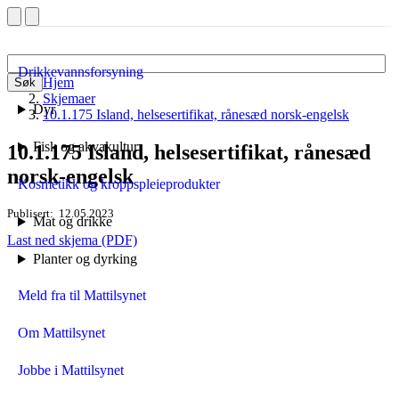
Drikkevannsforsyning
Hjem
Søk
Skjemaer
Dyr
10.1.175 Island, helsesertifikat, rånesæd norsk-engelsk
Fisk og akvakultur
10.1.175 Island, helsesertifikat, rånesæd
norsk-engelsk
Kosmetikk og kroppspleieprodukter
Publisert
12.05.2023
Mat og drikke
Last ned skjema (PDF)
Planter og dyrking
Meld fra til Mattilsynet
Om Mattilsynet
Jobbe i Mattilsynet