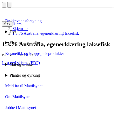
Drikkevannsforsyning
Hjem
Søk
Skjemaer
Dyr
1.3.76 Australia, egenerklæring laksefisk
Fisk og akvakultur
1.3.76 Australia, egenerklæring laksefisk
Kosmetikk og kroppspleieprodukter
Publisert
15.05.2023
Last ned skjema (PDF)
Mat og drikke
Planter og dyrking
Meld fra til Mattilsynet
Om Mattilsynet
Jobbe i Mattilsynet