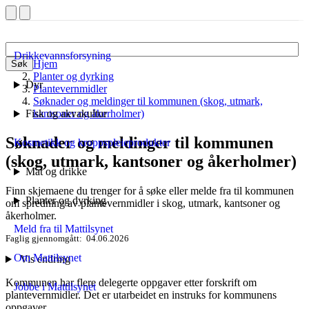
Drikkevannsforsyning
Hjem
Søk
Planter og dyrking
Dyr
Plantevernmidler
Søknader og meldinger til kommunen (skog, utmark,
Fisk og akvakultur
kantsoner og åkerholmer)
Søknader og meldinger til kommunen
Kosmetikk og kroppspleieprodukter
(skog, utmark, kantsoner og åkerholmer)
Mat og drikke
Finn skjemaene du trenger for å søke eller melde fra til kommunen
Planter og dyrking
om spredning av plantevernmidler i skog, utmark, kantsoner og
åkerholmer.
Meld fra til Mattilsynet
Faglig gjennomgått
04.06.2026
Om Mattilsynet
Vis endring
Kommunen har flere delegerte oppgaver etter forskrift om
Jobbe i Mattilsynet
plantevernmidler. Det er utarbeidet en instruks for kommunens
oppgaver.