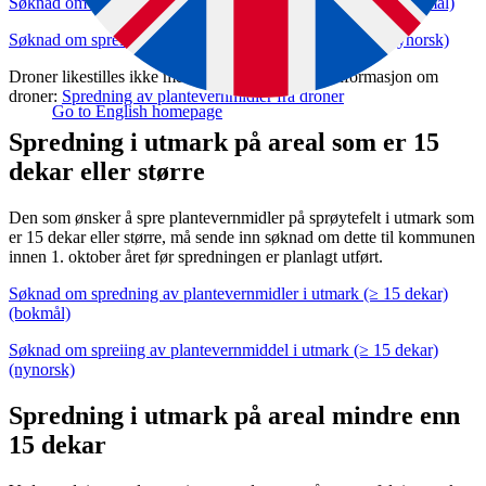
Søknad om spredning av plantevernmidler fra luftfartøy (bokmål)
Søknad om spreiing av plantevernmiddel fra luftfartøy (nynorsk)
Droner likestilles ikke med helikopter. Se egen informasjon om
droner:
Spredning av plantevernmidler fra droner
Go to English homepage
Spredning i utmark på areal som er 15
dekar eller større
Den som ønsker å spre plantevernmidler på sprøytefelt i utmark som
er 15 dekar eller større, må sende inn søknad om dette til kommunen
innen 1. oktober året før spredningen er planlagt utført.
Søknad om spredning av plantevernmidler i utmark (≥ 15 dekar)
(bokmål)
Søknad om spreiing av plantevernmiddel i utmark (≥ 15 dekar)
(nynorsk)
Spredning i utmark på areal mindre enn
15 dekar