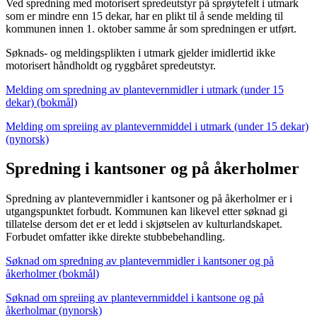
Ved spredning med motorisert spredeutstyr på sprøytefelt i utmark
som er mindre enn 15 dekar, har en plikt til å sende melding til
kommunen innen 1. oktober samme år som spredningen er utført.
Søknads- og meldingsplikten i utmark gjelder imidlertid ikke
motorisert håndholdt og ryggbåret spredeutstyr.
Melding om spredning av plantevernmidler i utmark (under 15
dekar) (bokmål)
Melding om spreiing av plantevernmiddel i utmark (under 15 dekar)
(nynorsk)
Spredning i kantsoner og på åkerholmer
Spredning av plantevernmidler i kantsoner og på åkerholmer er i
utgangspunktet forbudt. Kommunen kan likevel etter søknad gi
tillatelse dersom det er et ledd i skjøtselen av kulturlandskapet.
Forbudet omfatter ikke direkte stubbebehandling.
Søknad om spredning av plantevernmidler i kantsoner og på
åkerholmer (bokmål)
Søknad om spreiing av plantevernmiddel i kantsone og på
åkerholmar (nynorsk)