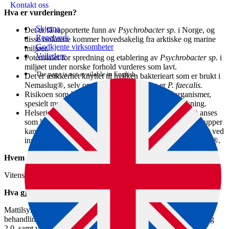
Kontakt oss
Hva er vurderingen?
Skjema
Det er få rapporterte funn av
Psychrobacter sp
. i Norge, og
Regelverk
disse isolatene kommer hovedsakelig fra arktiske og marine
Godkjente virksomheter
miljøer.
Veiledere
Potensialet for spredning og etablering av
Psychrobacter sp
. i
miljøet under norske forhold vurderes som lavt.
The page is not available in English.
Det er usikkerhet knyttet til hvilken bakterieart som er brukt i
Nemaslug®, selv om det mest sannsynlig er
P. faecalis.
Risikoen som Nemaslug® utgjør for ikke- målorganismer,
spesielt mollusker, er usikker og krever videre forskning.
Helserisikoen for mennesker ved bruk av Nemaslug® anses
som lav, men risiko for svært infeksjonsutsatte pasientgrupper
kan ikke utelukkes. Det er ingen bevis for helseproblemer ved
inntak av matvarer som har vært behandlet med Nemaslug®.
Hvem utførte oppdraget?
Vitenskapskomiteen for mat og miljø (VKM).
Hva gjør Mattilsynet videre?
Mattilsynet vil benytte VKM sin risikovurdering i den videre
behandlingen av søknad om godkjenning av produktet Nemaslug
2.0, samt vurdere om produktet Nemaslug® skal beholde sin