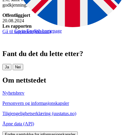
godkjenning.
Offentliggjort
20.08.2024
Les rapporten
Go to English homepage
Gå til rapporten
(vkm.no)
Fant du det du lette etter?
Ja
Nei
Om nettstedet
Nyhetsbrev
Personvern og informasjonskapsler
Tilgjengelighetserklæring (uustatus.no)
Åpne data (API)
Endre samtykke for informasjonskapsler