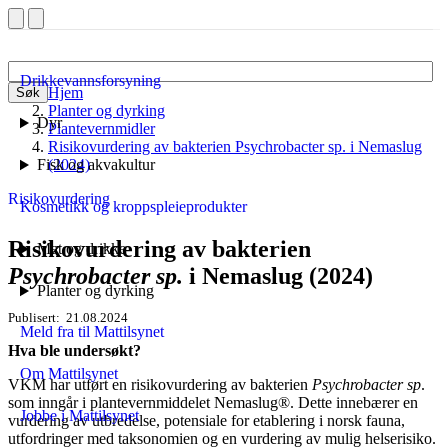
Drikkevannsforsyning
Hjem
Søk
Planter og dyrking
Dyr
Plantevernmidler
Risikovurdering av bakterien Psychrobacter sp. i Nemaslug
Fisk og akvakultur
(2024)
Risikovurdering
Kosmetikk og kroppspleieprodukter
Risikovurdering av bakterien
Mat og drikke
Psychrobacter sp.
i Nemaslug (2024)
Planter og dyrking
Publisert
21.08.2024
Meld fra til Mattilsynet
Hva ble undersøkt?
Om Mattilsynet
VKM har utført en risikovurdering av bakterien
Psychrobacter sp
.
som inngår i plantevernmiddelet Nemaslug®. Dette innebærer en
Jobbe i Mattilsynet
vurdering av utbredelse, potensiale for etablering i norsk fauna,
utfordringer med taksonomien og en vurdering av mulig helserisiko.