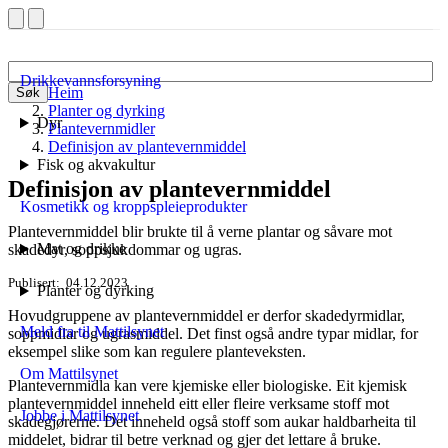
Drikkevannsforsyning
Heim
Søk
Planter og dyrking
Dyr
Plantevernmidler
Definisjon av plantevernmiddel
Fisk og akvakultur
Definisjon av plantevernmiddel
Kosmetikk og kroppspleieprodukter
Plantevernmiddel blir brukte til å verne plantar og såvare mot
Mat og drikke
skadedyr, soppsjukdommar og ugras.
Publisert
04.12.2023
Planter og dyrking
Hovudgruppene av plantevernmiddel er derfor skadedyrmidlar,
Meld fra til Mattilsynet
soppmidlar og ugrasmiddel. Det finst også andre typar midlar, for
eksempel slike som kan regulere planteveksten.
Om Mattilsynet
Plantevernmidla kan vere kjemiske eller biologiske. Eit kjemisk
plantevernmiddel inneheld eitt eller fleire verksame stoff mot
Jobbe i Mattilsynet
skadegjørerne. Det inneheld også stoff som aukar haldbarheita til
middelet, bidrar til betre verknad og gjer det lettare å bruke.