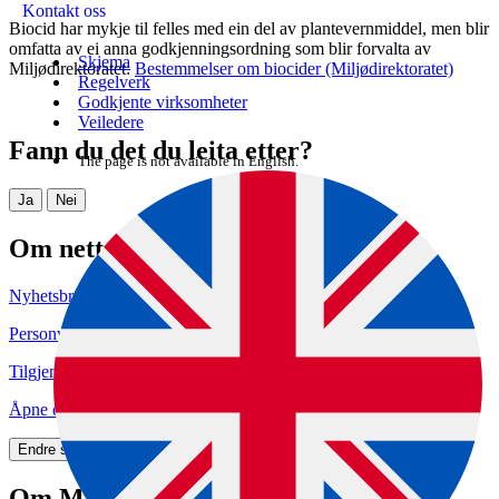
Kontakt oss
Biocid har mykje til felles med ein del av plantevernmiddel, men blir
omfatta av ei anna godkjenningsordning som blir forvalta av
Skjema
Miljødirektoratet:
Bestemmelser om biocider (Miljødirektoratet)
Regelverk
Godkjente virksomheter
Veiledere
Fann du det du leita etter?
The page is not available in English.
Ja
Nei
Om nettstedet
Nyhetsbrev
Personvern og informasjonskapsler
Tilgjengelighetserklæring (uustatus.no)
Åpne data (API)
Endre samtykke for informasjonskapslar
Om Mattilsynet