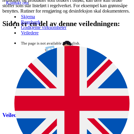
redskaper og produkter som brukes i birøkt, kan dere kun bruke
Kontakt oss
stoffer som står listeført i regelverket. For eksempel kan grønnsåpe
benyttes. Rutiner for rengjøring og desinfeksjon skal dokumenteres.
Skjema
Regelverk
Siden er en del av denne veiledningen:
Godkjente virksomheter
Veiledere
The page is not available in English.
Veiledning om økologisk landbruk