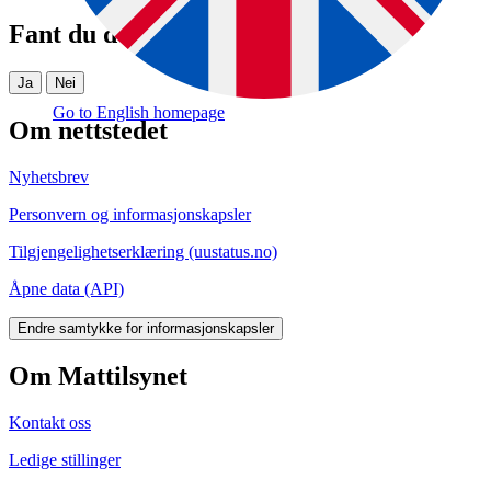
Fant du det du lette etter?
Ja
Nei
Go to English homepage
Om nettstedet
Nyhetsbrev
Personvern og informasjonskapsler
Tilgjengelighetserklæring (uustatus.no)
Åpne data (API)
Endre samtykke for informasjonskapsler
Om Mattilsynet
Kontakt oss
Ledige stillinger