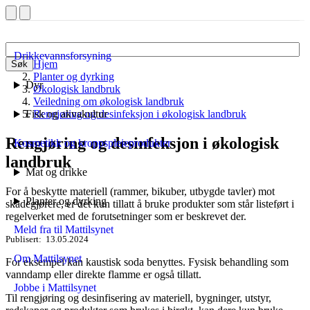
Drikkevannsforsyning
Hjem
Søk
Planter og dyrking
Dyr
Økologisk landbruk
Veiledning om økologisk landbruk
Fisk og akvakultur
Rengjøring og desinfeksjon i økologisk landbruk
Rengjøring og desinfeksjon i økologisk
Kosmetikk og kroppspleieprodukter
landbruk
Mat og drikke
For å beskytte materiell (rammer, bikuber, utbygde tavler) mot
Planter og dyrking
skadegjørere, er det kun tillatt å bruke produkter som står listeført i
regelverket med de forutsetninger som er beskrevet der.
Meld fra til Mattilsynet
Publisert
13.05.2024
Om Mattilsynet
For eksempel kan kaustisk soda benyttes. Fysisk behandling som
vanndamp eller direkte flamme er også tillatt.
Jobbe i Mattilsynet
Til rengjøring og desinfisering av materiell, bygninger, utstyr,