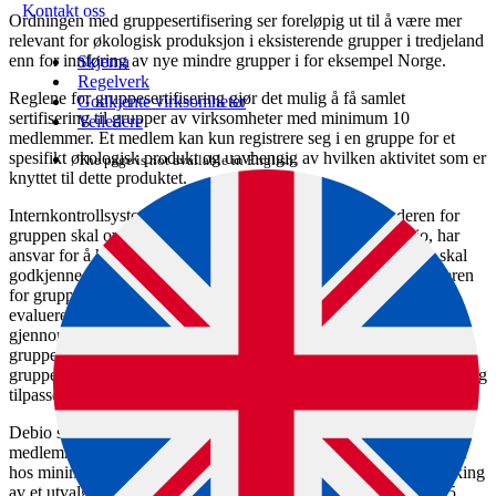
Kontakt oss
Ordningen med gruppesertifisering ser foreløpig ut til å være mer
relevant for økologisk produksjon i eksisterende grupper i tredjeland
enn for innføring av nye mindre grupper i for eksempel Norge.
Skjema
Regelverk
Reglene for gruppesertifisering gjør det mulig å få samlet
Godkjente virksomheter
sertifisering til grupper av virksomheter med minimum 10
Veiledere
medlemmer. Et medlem kan kun registrere seg i en gruppe for et
spesifikt økologisk produkt og uavhengig av hvilken aktivitet som er
The page is not available in English.
knyttet til dette produktet.
Internkontrollsystemet i gruppen skal dokumenteres. Lederen for
gruppen skal oversende nødvendig dokumentasjon til Debio, har
ansvar for å holde et oppdatert register over medlemmene, og skal
godkjenne nye medlemmer/aktiviteter og følge opp avvik. Lederen
for gruppen skal også sikre årlig opplæring av inspektørene og
evaluere deres kompetanse. Interne inspektører i gruppen skal
gjennomføre en årlig fysisk inspeksjon av alle medlemmene i
gruppen, og skal oversende revisjonsrapporter til lederen for
gruppen. Antall inspektører og kompetanse skal være tilstrekkelig og
tilpasset til aktiviteten i gruppen.
Debio skal føre årlige fysiske tilsyn med gruppen og et utvalg av
medlemmene. Debio skal gjennomføre et risikobasert fysisk tilsyn
hos minimum 10 prosent av medlemmene i gruppen, og prøvetaking
av et utvalg økologiske produkter som i antall utgjør minimum 5