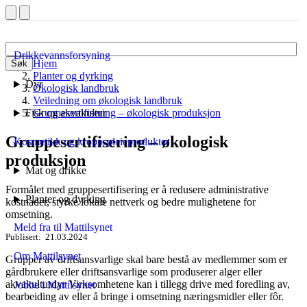
Drikkevannsforsyning
Hjem
Søk
Planter og dyrking
Dyr
Økologisk landbruk
Veiledning om økologisk landbruk
Fisk og akvakultur
Gruppesertifisering – økologisk produksjon
Gruppesertifisering – økologisk
Kosmetikk og kroppspleieprodukter
produksjon
Mat og drikke
Formålet med gruppesertifisering er å redusere administrative
Planter og dyrking
kostnader, styrke lokale nettverk og bedre mulighetene for
omsetning.
Meld fra til Mattilsynet
Publisert
21.03.2024
Om Mattilsynet
Grupper av driftsansvarlige skal bare bestå av medlemmer som er
gårdbrukere eller driftsansvarlige som produserer alger eller
akvakulturdyr Virksomhetene kan i tillegg drive med foredling av,
Jobbe i Mattilsynet
bearbeiding av eller å bringe i omsetning næringsmidler eller fôr.