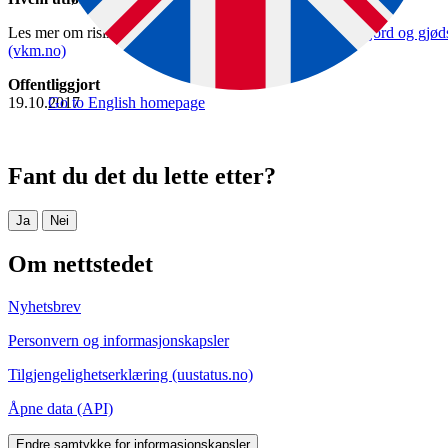
Les mer om risikovurderingen hos VKM:
Tungmetaller i jord og gjøds
(vkm.no)
Offentliggjort
19.10.2017
Go to English homepage
Fant du det du lette etter?
Ja
Nei
Om nettstedet
Nyhetsbrev
Personvern og informasjonskapsler
Tilgjengelighetserklæring (uustatus.no)
Åpne data (API)
Endre samtykke for informasjonskapsler