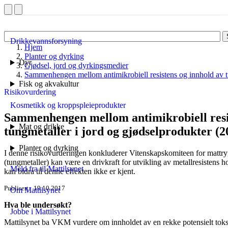
Drikkevannsforsyning
Hjem
Planter og dyrking
Dyr
Gjødsel, jord og dyrkingsmedier
Sammenhengen mellom antimikrobiell resistens og innhold av tu
Fisk og akvakultur
Risikovurdering
Kosmetikk og kroppspleieprodukter
Sammenhengen mellom antimikrobiell resis
Mat og drikke
tungmetaller i jord og gjødselprodukter (2
Planter og dyrking
I denne risikovurderingen konkluderer Vitenskapskomiteen for mattry
(tungmetaller) kan være en drivkraft for utvikling av metallresistens 
Meld fra til Mattilsynet
kan bidra til denne effekten ikke er kjent.
Publisert
19.10.2017
Om Mattilsynet
Hva ble undersøkt?
Jobbe i Mattilsynet
Mattilsynet ba VKM vurdere om innholdet av en rekke potensielt toksi