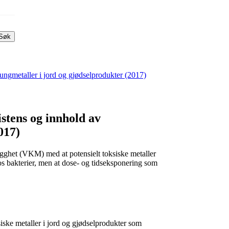
Søk
ngmetaller i jord og gjødselprodukter (2017)
tens og innhold av
017)
gghet (VKM) med at potensielt toksiske metaller
hos bakterier, men at dose- og tidseksponering som
ske metaller i jord og gjødselprodukter som