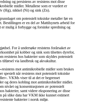
spredning og persistens av resistens mot disse
ikrobielle midler. Metallene som er vurdert er
v (Hg), nikkel (Ni) og sink (Zn).
runnlaget om potensielt toksiske metaller før en
. Bestillingen er en del av Mattilsynets arbeid for
t er mulig å forbygge og forsinke spredning og
ødsel. For å undersøke resistens forårsaket av
erksomhet på kobber og sink som tilsettes dyrefor,
m resistens hos bakterier som skyldes potensielt
s tilførsel via landbruk og akvakultur.
o-resistens mot antimikrobielle midler som brukes
spesielt når resistens mot potensielt toksiske
dler». VKMs viser til at det er begrenset
ler og deres kobling mot antimikrobieller midler.
nivået og konsentrasjonen av potensielt
 hos bakterier, samt videre eksponering av disse
len på slike data har VKM ikke kunnet estimert
sistente bakterier i norsk miljø.