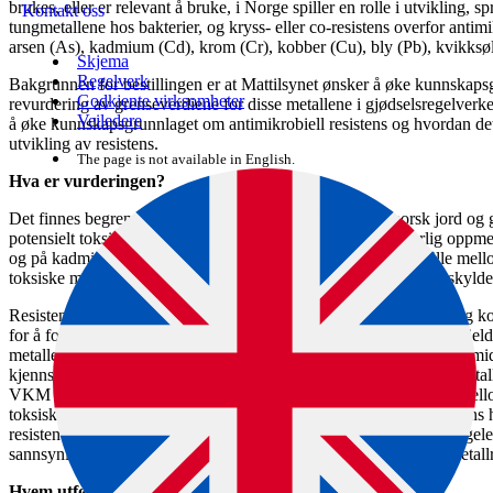
brukes, eller er relevant å bruke, i Norge spiller en rolle i utvikling, 
Kontakt oss
tungmetallene hos bakterier, og kryss- eller co-resistens overfor antim
arsen (As), kadmium (Cd), krom (Cr), kobber (Cu), bly (Pb), kvikksøl
Skjema
Regelverk
Bakgrunnen for bestillingen er at Mattilsynet ønsker å øke kunnskapsg
Godkjente virksomheter
revurdering av grenseverdiene for disse metallene i gjødselsregelverket
Veiledere
å øke kunnskapsgrunnlaget om antimikrobiell resistens og hvordan de
utvikling av resistens.
The page is not available in English.
Hva er vurderingen?
Det finnes begrenset kunnskap om tungmetallinnhold i norsk jord og gj
potensielt toksiske metaller foreslår VKM at en bør rette særlig oppm
og på kadmium. VKM viser videre til at det er vanskelig å skille mello
toksiske metaller som finnes naturlig i miljøet, og resistens som skylde
Resistens mot potensielt toksiske metaller innebærer også kryss- og k
for å forebygge og behandle sykdom hos dyr og mennesker. Det gjelder 
metaller er koblet mot «viktige» og «kritisk viktige antimikrobielle mi
kjennskap til mekanismene bak resistens mot potensielt toksiske metal
VKM mener det er behov for mer kunnskap om sammenhengen mellom 
toksiske metaller i gjødselprodukter og jord, og utvikling av resistens
resistente bakteriene til miljø, mennesker og dyr. På grunn av mange
sannsynligheten for utvikling, overføring og spredning av slike metallre
Hvem utførte oppdraget?