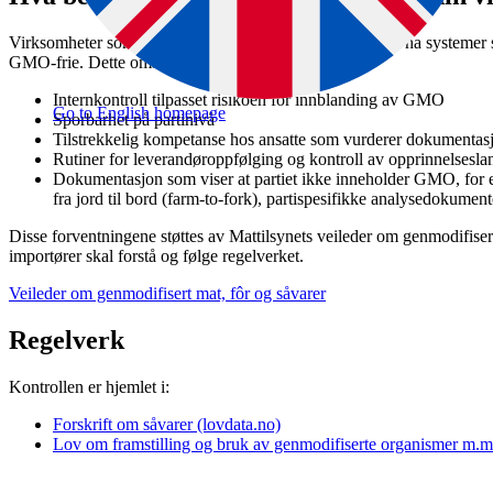
Virksomheter som importerer eller håndterer såvarer skal ha systemer
GMO-frie. Dette omfatter:
Internkontroll tilpasset risikoen for innblanding av GMO
Go to English homepage
Sporbarhet på partinivå
Tilstrekkelig kompetanse hos ansatte som vurderer dokumentas
Rutiner for leverandøroppfølging og kontroll av opprinnelsesla
Dokumentasjon som viser at partiet ikke inneholder GMO, for 
fra jord til bord (farm-to-fork), partispesifikke analysedokument
Disse forventningene støttes av Mattilsynets veileder om genmodifiser
importører skal forstå og følge regelverket.
Veileder om genmodifisert mat, fôr og såvarer
Regelverk
Kontrollen er hjemlet i:
Forskrift om såvarer (lovdata.no)
Lov om framstilling og bruk av genmodifiserte organismer m.m