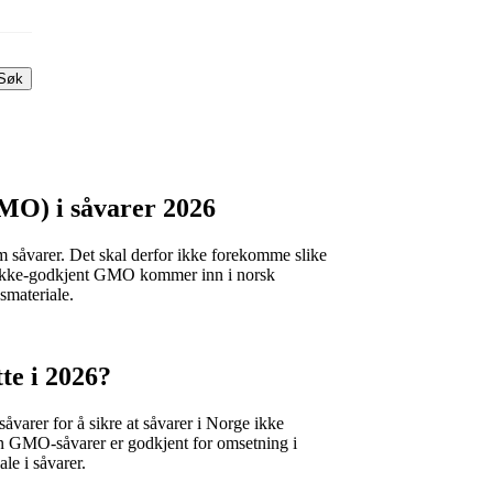
Søk
MO) i såvarer 2026
m såvarer. Det skal derfor ikke forekomme slike
 at ikke-godkjent GMO kommer inn i norsk
smateriale.
te i 2026?
åvarer for å sikre at såvarer i Norge ikke
n GMO-såvarer er godkjent for omsetning i
le i såvarer.