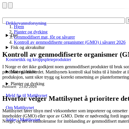
Drikkevannsforsyning
Hjem
Planter og dyrking
Dyr
Genmodifisert mat, fôr og såvarer
Kontroll av genmodifiserte organismer (GMO) i såvarer 2026
Fisk og akvakultur
Kontroll av genmodifiserte organismer (G
Kosmetikk og kroppspleieprodukter
I Norge er det ikke godkjent noen genmodifisert produkter til bruk so
Mat og drikke
produkter på markedet. Mattilsynets kontroll skal bidra til å hindre
produksjon, samt sikre trygg og korrekt omsetning av planteformering
Planter og dyrking
Publisert
23.02.2026
Meld fra til Mattilsynet
Hvorfor velger Mattilsynet å prioritere det
Om Mattilsynet
Mattilsynet fører tilsyn med virksomheter som importerer og omsetter s
inneholder (GMO) eller spor av GMO. Dette er nødvendig fordi inge
Jobbe i Mattilsynet
Norge, og det er nulltoleranse for innblanding av genmodifisert materia