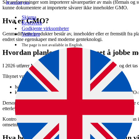
Såvareforretninger som importerer såvarepartier av mais (fôrmais og s
Kontakt oss
kunne dokumentere at importerte såvarer ikke inneholder GMO.
Skjema
Hva er GMO?
Regelverk
Godkjente virksomheter
Genmodifiserte produkter består av, inneholder eller er fremstilt fra pl
Veiledere
endret sine egenskaper med moderne genteknologi.
The page is not available in English.
Hvordan planlegger Mattilsynet å jobbe m
I 2026 utfører Mattilsynet en system- og dokumentkontroll, og det tas 
Tilsynet vurderer om virksomheten
har tilstrekkelig internkontroll
kan fremvise etterprøvbar dokumentasjon som bekrefter GMO-f
Dersom dokumentasjonen ikke er tilstrekkelig, kan Mattilsynet følge op
etterlevelse av regelverket.
Kontrollen skal bidra til å hindre at ikke-godkjent GMO kommer inn i
omsetning av planteformeringsmateriale.
Hva betyr det for deg, og hva kan du/din 