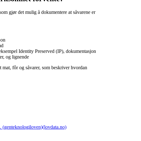
 som gjør det mulig å dokumentere at såvarene er
jon
nd
eksempel Identity Preserved (IP), dokumentasjon
er, og lignende
t mat, fôr og såvarer, som beskriver hvordan
. (genteknologiloven)(lovdata.no)