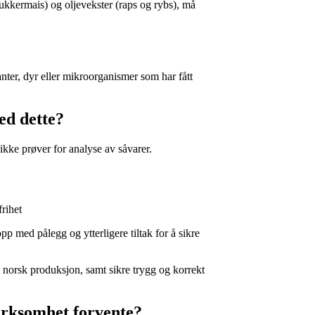
ukkermais) og oljevekster (raps og rybs), må
anter, dyr eller mikroorganismer som har fått
ed dette?
ikke prøver for analyse av såvarer.
rihet
p med pålegg og ytterligere tiltak for å sikre
 norsk produksjon, samt sikre trygg og korrekt
virksomhet forvente?