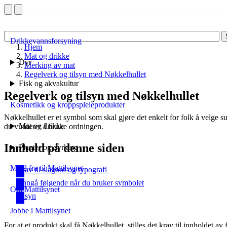
Drikkevannsforsyning
Hjem
Mat og drikke
Dyr
Merking av mat
Regelverk og tilsyn med Nøkkelhullet
Fisk og akvakultur
Regelverk og tilsyn med Nøkkelhullet
Kosmetikk og kroppspleieprodukter
Nøkkelhullet er et symbol som skal gjøre det enkelt for folk å velge 
Mat og drikke
du vurderer å bruke ordningen.
Innhold på denne siden
Planter og dyrking
Meld fra til Mattilsynet
Krav til slagord og typografi
Unngå følgende når du bruker symbolet
Om Mattilsynet
Tilsyn
Jobbe i Mattilsynet
For at et produkt skal få Nøkkelhullet, stilles det krav til innholdet av fe