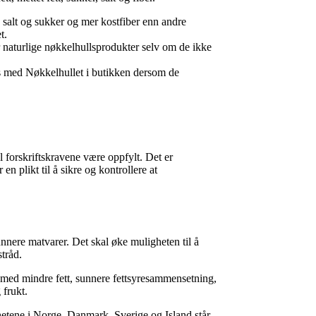
 salt og sukker og mer kostfiber enn andre
t.
er naturlige nøkkelhullsprodukter selv om de ikke
s med Nøkkelhullet i butikken dersom de
 forskriftskravene være oppfylt. Det er
n plikt til å sikre og kontrollere at
unnere matvarer. Det skal øke muligheten til å
tråd.
r med mindre fett, sunnere fettsyresammensetning,
 frukt.
hetene i Norge, Danmark, Sverige og Island står