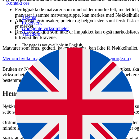
Kontakt oss
Ferdigpakkede matvarer som inneholder mindre fett, mettet fett,
matvarer i samme matvaregruppe, kan merkes med Nøkkelhulle
Skjema
Alle friske grønnsaker, poteter og belgvekster, samt fersk fisk 
Regelverk
er merket.
Godkjente virksomheter
Brød, ost og kjøtt som ikke er innpakket kan også markedsføre
Veiledere
tilfredsstiller kravene.
The page is not available in English.
Matvarer som brus, godteri, kaker og kjeks, kan ikke få Nøkkelhullet.
Mer om hvilke matvarer som kan få Nøkkelhullet (helsenorge.no)
Bruken av Nøkkelhullet er frivillig. Men når Nøkkelhullet brukes, skal
virksomheten som skal sørge for at regelverket følges. Dette innebærer e
bestemmelsene i ordningen er oppfylt.
Hensikten med ordningen
Nøkkelhullet er et symbol som skal gjøre det enkelt for folk å velge s
sette sammen et sunt og variert kosthold i tråd med myndighetenes kos
Ordningen skal stimulere matvarebransjen til å utvikle flere produkte
mindre salt og sukker samt med mer kostfiber, fullkorn, grønnsaker og
Nøkkelhullet er en forskriftsfestet frivillig merkeordning som myndig