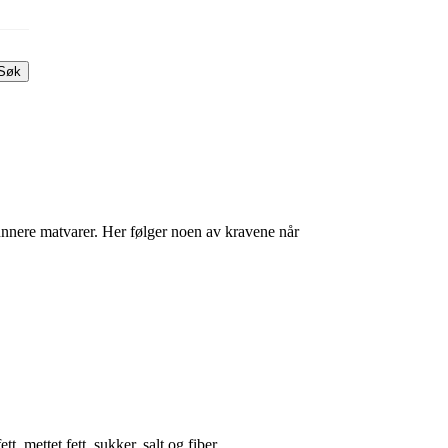
Søk
sunnere matvarer. Her følger noen av kravene når
tt, mettet fett, sukker, salt og fiber.