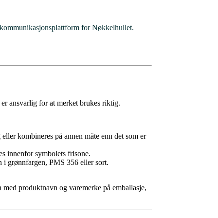
 kommunikasjonsplattform for Nøkkelhullet.
r ansvarlig for at merket brukes riktig.
g eller kombineres på annen måte enn det som er
es innenfor symbolets frisone.
n i grønnfargen, PMS 356 eller sort.
en med produktnavn og varemerke på emballasje,