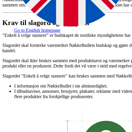
sammen om. I Norge er det Helsedirektoratet og Mattilsynet som har 
Krav til slagord og typografi
Go to English homepage
"Enkelt å velge sunnere" er budskapet de nordiske myndighetene har 
Slagordet skal forsterke varemerket Nøkkelhullets budskap og gjøre de
handel.
Slagordet skal ikke brukes sammen med produktnavn og varemerker på sk
produkt eller en produsent. Dette fordi det vil være i strid med regelv
Slagordet "Enkelt å velge sunnere" kan brukes sammen med Nøkkelh
I informasjon om Nøkkelhullet i sin alminnelighet.
I tilbudsaviser, annonser, brosjyrer, plakater, reklame med videre
flere produkter fra forskjellige produsenter.