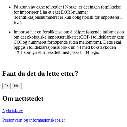
På grunn av egne tollregler i Norge, er det ingen forpliktelse
for importører å ha et eget EORI-nummer
(identifikasjonsnummeret er kun obligatorisk for importører i
EU).
Importør har en forpliktelse om å påføre følgende informasjon
om det økologiske importsertifikatet (COI) i tolldeklareringen:
COI og nummeret fortløpende (uten mellomrom). Dette skal
oppgis i tolldeklarasjonsrubrikk nr. 44 med bokstavkoden
TXT som gir et fritekstfelt med plass til 34 tegn.
Fant du det du lette etter?
Ja
Nei
Om nettstedet
Nyhetsbrev
Personvern og informasjonskapsler