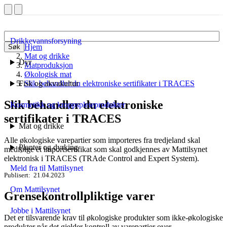
Drikkevannsforsyning
Hjem
Søk
Mat og drikke
Dyr
Matproduksjon
Økologisk mat
Fisk og akvakultur
Slik behandler du elektroniske sertifikater i TRACES
Slik behandler du elektroniske
Kosmetikk og kroppspleieprodukter
sertifikater i TRACES
Mat og drikke
Alle økologiske varepartier som importeres fra tredjeland skal
Planter og dyrking
medfølge et importsertifikat som skal godkjennes av Mattilsynet
elektronisk i TRACES (TRAde Control and Expert System).
Meld fra til Mattilsynet
Publisert
21.04.2023
Om Mattilsynet
Grensekontrollpliktige varer
Jobbe i Mattilsynet
Det er tilsvarende krav til økologiske produkter som ikke-økologiske
produkter når det gjelder kontroll av varepartier over