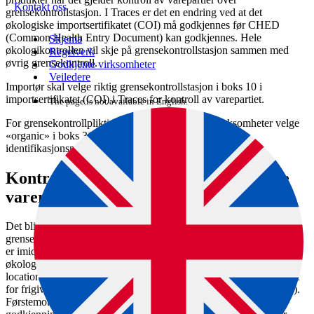
Kontakt oss
grensekontrollstasjon. I Traces er det en endring ved at det
økologiske importsertifikatet (COI) må godkjennes før CHED
(Common Health Entry Document) kan godkjennes. Hele
Skjema
økologikontrollen vil skje på grensekontrollstasjon sammen med
Regelverk
øvrig grensekontroll.
Godkjente virksomheter
Veiledere
Importør skal velge riktig grensekontrollstasjon i boks 10 i
importsertifikatet (COI) i Traces for kontroll av varepartiet.
The page is not available in English.
For grensekontrollpliktige varer må økologiske virksomheter velge
«organic» i boks 31 i del I av CHED, og legge inn
identifikasjonsnummeret til importsertifikatet (COI).
Kontroll av ikke-grensekontrollpliktige
varer før fri omsetning
Det blir videreført tilsvarende krav til importkontroll av ikke-
grensekontrollpliktige økologiske varepartier før fri omsetning. Det
er imidlertid en endring i importsertifikatet (COI) i Traces. Alle
økologiske førstemottakere er lagt inn i Traces som «controlled
locations», og importør skal velge dette stedet i boks 10 som stedet
for frigivelse av varepartiet («Point of release for free circulation»).
Førstemottaker er knyttet til ansvarlig region i Mattilsynet for