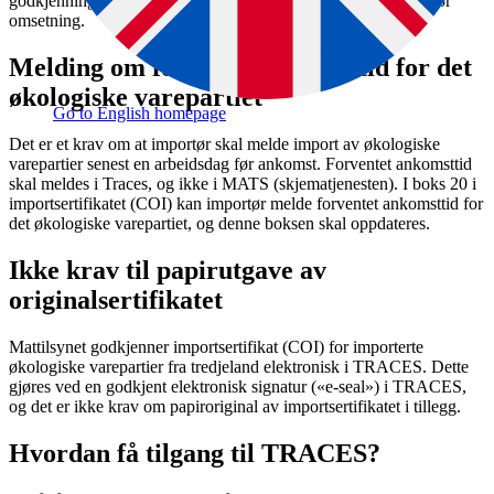
godkjenning av importsertifikatet og frigivelse av varepartiet for
omsetning.
Melding om forventet ankomsttid for det
økologiske varepartiet
Go to English homepage
Det er et krav om at importør skal melde import av økologiske
varepartier senest en arbeidsdag før ankomst. Forventet ankomsttid
skal meldes i Traces, og ikke i MATS (skjematjenesten). I boks 20 i
importsertifikatet (COI) kan importør melde forventet ankomsttid for
det økologiske varepartiet, og denne boksen skal oppdateres.
Ikke krav til papirutgave av
originalsertifikatet
Mattilsynet godkjenner importsertifikat (COI) for importerte
økologiske varepartier fra tredjeland elektronisk i TRACES. Dette
gjøres ved en godkjent elektronisk signatur («e-seal») i TRACES,
og det er ikke krav om papiroriginal av importsertifikatet i tillegg.
Hvordan få tilgang til TRACES?