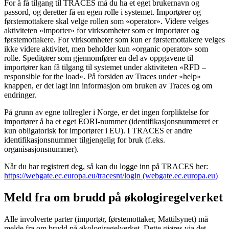
For å få tilgang til TRACES må du ha et eget brukernavn og
passord, og deretter få en egen rolle i systemet. Importører og
førstemottakere skal velge rollen som «operator». Videre velges
aktiviteten «importer» for virksomheter som er importører og
førstemottakere. For virksomheter som kun er førstemottakere velges
ikke videre aktivitet, men beholder kun «organic operator» som
rolle. Speditører som gjennomfører en del av oppgavene til
importører kan få tilgang til systemet under aktiviteten «RFD –
responsible for the load». På forsiden av Traces under «help»
knappen, er det lagt inn informasjon om bruken av Traces og om
endringer.
På grunn av egne tollregler i Norge, er det ingen forpliktelse for
importører å ha et eget EORI-nummer (identifikasjonsnummeret er
kun obligatorisk for importører i EU). I TRACES er andre
identifikasjonsnummer tilgjengelig for bruk (f.eks.
organisasjonsnummer).
Når du har registrert deg, så kan du logge inn på TRACES her:
https://webgate.ec.europa.eu/tracesnt/login (webgate.ec.europa.eu)
Meld fra om brudd på økologiregelverket
Alle involverte parter (importør, førstemottaker, Mattilsynet) må
melde fra om brudd på økologiregelverket. Dette gjøres via det