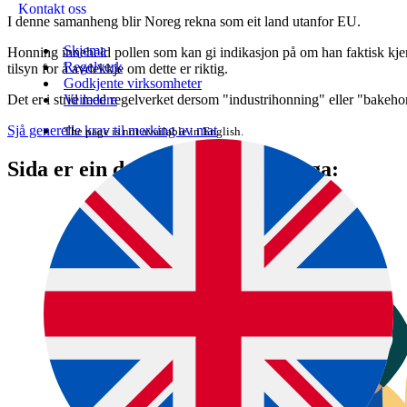
Kontakt oss
I denne samanheng blir Noreg rekna som eit land utanfor EU.
Skjema
Honning inneheld pollen som kan gi indikasjon på om han faktisk kjem
Regelverk
tilsyn for å avdekkje om dette er riktig.
Godkjente virksomheter
Det er i strid med regelverket dersom "industrihonning" eller "bakeho
Veiledere
Sjå generelle krav til merking av mat
The page is not available in English.
Sida er ein del av denne rettleiinga: