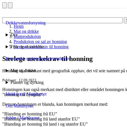
Drikkevannsforsyning
Heim
Mat og drikke
Dyr
Matproduksjon
Produksjon og sal av honning
Fisk og akvakultur
Særlege merkekrav til honning
Særlege merkekrav til honning
Kosmetikk og kroppspleieprodukter
Mat og drikke
Honning skal merkast med geografisk opphav, det vil seie namnet på de
Publisert
12.09.2022
Planter og dyrking
Honningen kan også merkast med distriktet eller området honningen kj
Meld fra til Mattilsynet
"honning frå Lyngdal".
Dersom honningen er blanda, kan honningen merkast med:
Om Mattilsynet
"Blanding av honning frå EU"
Jobbe i Mattilsynet
"Blanding av honning frå land utanfor EU"
"Blanding av honning frå land i og utanfor EU"