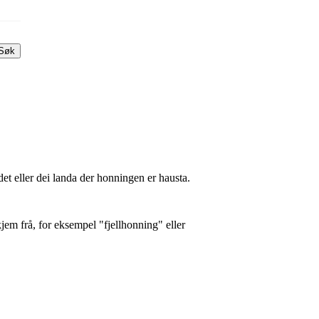
Søk
t eller dei landa der honningen er hausta.
em frå, for eksempel "fjellhonning" eller