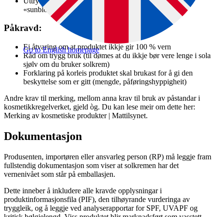
Uttrykk som gir inntrykk av fullstendig vern, til dømes
«sunblock» eller «total vern».
Påkravd:
Ei åtvaring om at produktet ikkje gir 100 % vern
Go to English homepage
Råd om trygg bruk (til dømes at du ikkje bør vere lenge i sola
sjølv om du bruker solkrem)
Forklaring på korleis produktet skal brukast for å gi den
beskyttelse som er gitt (mengde, påføringshyppigheit)
Andre krav til merking, mellom anna krav til bruk av påstandar i
kosmetikkregelverket, gjeld òg. Du kan lese meir om dette her:
Merking av kosmetiske produkter | Mattilsynet.
Dokumentasjon
Produsenten, importøren eller ansvarleg person (RP) må leggje fram
fullstendig dokumentasjon som viser at solkremen har det
vernenivået som står på emballasjen.
Dette inneber å inkludere alle kravde opplysningar i
produktinformasjonsfila (PIF), den tilhøyrande vurderinga av
tryggleik, og å leggje ved analyserapportar for SPF, UVAPF og
kritisk bølgjelengd. Viss produktet blir marknadsført som vasstett,