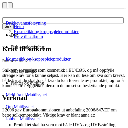
Drikkevannsforsyning
Heim
Søk
Kosmetikk og kroppspleieprodukter
Dyr
Krav til solkrem
Fisk og akvakultur
Krav til solkrem
Kosmetikk og kroppspleieprodukter
Publisert
04.07.2025
Solkrem er regulert som kosmetikk i EU/EØS, og må oppfylle
Mat og drikke
strenge krav for å kunne seljast. Her kan du lese om kva som krevst,
både for at du skal forstå kva du kan forvente av produktet, og for å
Planter og dyrking
kunne sikre tryggleiken dersom du omset solbeskyttande produkt.
Meld fra til Mattilsynet
Verknad
Om Mattilsynet
I 2006 gav Europakommisjonen ut anbefaling 2006/647/EF om
betre solkremprodukt. Viktige krav er blant anna at:
Jobbe i Mattilsynet
Produktet skal ha vern mot både UVA- og UVB-stråling.