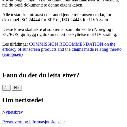
må du også dokumentere denne eigenskapen.
Alle testar skal utførast etter anerkjende referansemetodar, for
eksempel ISO 24444 for SPF og ISO 24443 for UVA-vern.
Desse krava skal sikre at solkremar som blir selde i Noreg og i
EU/EØS, gir trygg og dokumentert beskyttelse mot UV-stråling.
Les tilrådinga:
COMMISSION RECOMMENDATION on the
efficacy of sunscreen products and the claims made relating thereto
(europa.eu)
Fann du det du leita etter?
Ja
Nei
Om nettstedet
Nyhetsbrev
Personvern og informasjonskapsler