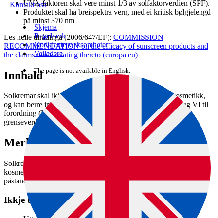
UVA-faktoren skal vere minst 1/3 av solfaktorverdien (SPF).
Kontakt oss
Produktet skal ha breispektra vern, med ei kritisk bølgjelengd
på minst 370 nm
Skjema
Regelverk
Les heile tilrådinga (2006/647/EF):
COMMISSION
Godkjente virksomheter
RECOMMENDATION on the efficacy of sunscreen products and
Veiledere
the claims made relating thereto (europa.eu)
The page is not available in English.
Innhald
Solkremar skal ikkje innehalde stoff som er forbodne i kosmetikk,
og kan berre innehalde UV-filter som er godkjende i vedlegg VI til
forordning (EF) nr. 1223/2009 om kosmetikk, med gjeldande
grenseverdiar.
Merking
Solkremar skal merkast i tråd med artikkel 19 og 20 i
kosmetikkforordningen, og følgje solkremanbefalinga frå EU, samt
påstandsforordninga. Her er nokre eksempel:
Ikkje tillate: