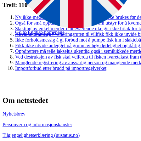
Treff: 110 klagesaker
Ny ikke-medikamentell avlusingsmetode kan ikke brukes før det 
Også for små oppdrettsanlegg er det krav om utstyr for å kverne
Slakting av enkeltmerder i inneværende uke gir ikke fritak for te
Go to English homepage
Akvakulturanlegg i vandringsruten til villfisk fikk ikke utvide 
Ikke forholdsmessig å gi forbud mot å pumpe fisk inn i slaktebå
Fikk ikke utvide anlegget på grunn av høy dødelighet og dårlig 
Oppdrettere må telle lakselus ukentlig også i semilukkede merd
Ved destruksjon av fisk skal velferda til fisken ivaretakast fram 
Manglende registrering av ansvarlig person og manglende merk
Importforbud etter brudd på importregelverket
Om nettstedet
Nyhetsbrev
Personvern og informasjonskapsler
Tilgjengelighetserklæring (uustatus.no)