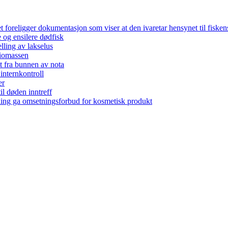
foreligger dokumentasjon som viser at den ivaretar hensynet til fisken
 og ensilere dødfisk
lling av lakselus
biomassen
t fra bunnen av nota
internkontroll
er
til døden inntreff
ing ga omsetningsforbud for kosmetisk produkt