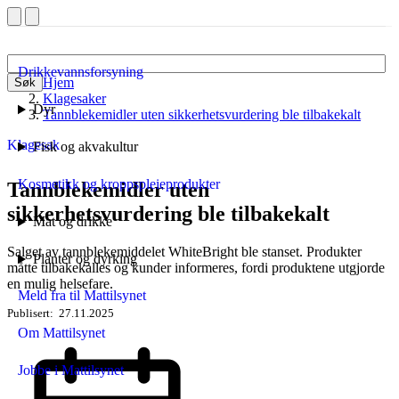
Drikkevannsforsyning
Hjem
Søk
Klagesaker
Dyr
Tannblekemidler uten sikkerhetsvurdering ble tilbakekalt
Klagesak
Fisk og akvakultur
Kosmetikk og kroppspleieprodukter
Tannblekemidler uten
sikkerhetsvurdering ble tilbakekalt
Mat og drikke
Salget av tannblekemiddelet WhiteBright ble stanset. Produkter
Planter og dyrking
måtte tilbakekalles og kunder informeres, fordi produktene utgjorde
en mulig helsefare.
Meld fra til Mattilsynet
Publisert
27.11.2025
Om Mattilsynet
Jobbe i Mattilsynet