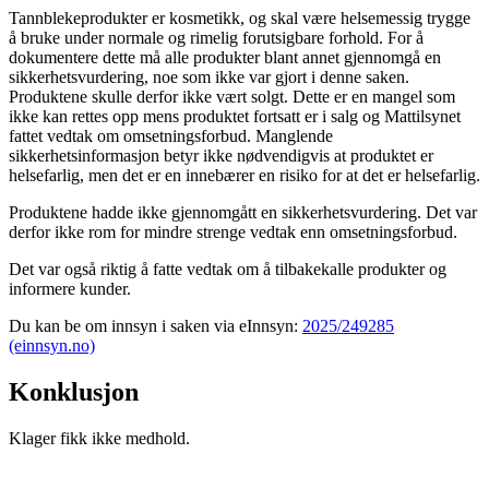
Tannblekeprodukter er kosmetikk, og skal være helsemessig trygge
å bruke under normale og rimelig forutsigbare forhold. For å
dokumentere dette må alle produkter blant annet gjennomgå en
sikkerhetsvurdering, noe som ikke var gjort i denne saken.
Produktene skulle derfor ikke vært solgt. Dette er en mangel som
ikke kan rettes opp mens produktet fortsatt er i salg og Mattilsynet
fattet vedtak om omsetningsforbud. Manglende
sikkerhetsinformasjon betyr ikke nødvendigvis at produktet er
helsefarlig, men det er en innebærer en risiko for at det er helsefarlig.
Produktene hadde ikke gjennomgått en sikkerhetsvurdering. Det var
derfor ikke rom for mindre strenge vedtak enn omsetningsforbud.
Det var også riktig å fatte vedtak om å tilbakekalle produkter og
informere kunder.
Du kan be om innsyn i saken via eInnsyn:
2025/249285
(einnsyn.no)
Konklusjon
Klager fikk ikke medhold.