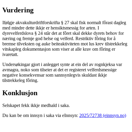
Vurdering
Ifølgje akvakulturdriftforskrifta § 27 skal fisk normalt fôrast dagleg
med mindre dette ikkje er hensiktsmessig for arten. I
dyrevelferdslova § 24 står det at fôret skal dekke dyrets behov for
næring og fremje god helse og velferd. Restriktiv fôring for å
bremse tilveksten og auke beiteaktiviteten mot lus krev tilstrekkeleg
vitskapleg dokumentasjon som viser at alle krav om fôring er
ivaretatt.
Undersøkingar gjort i anlegget synte at ein del av rognkjeksa var
avmagra, noko som tilseier at det er registeret velferdsmessige
negative konsekvensar som sannsynlegvis skuldast ikkje
tilstrekkeleg fôring.
Konklusjon
Selskapet fekk ikkje medhald i saka.
Du kan be om innsyn i saka via eInnsyn:
2025/72738 (einnsyn.no)