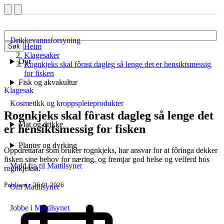
Drikkevannsforsyning
Heim
Søk
Klagesaker
Dyr
Rognkjeks skal fôrast dagleg så lenge det er hensiktsmessig
for fisken
Fisk og akvakultur
Klagesak
Kosmetikk og kroppspleieprodukter
Rognkjeks skal fôrast dagleg så lenge det
Mat og drikke
er hensiktsmessig for fisken
Planter og dyrking
Oppdrettarar som bruker rognkjeks, har ansvar for at fôringa dekker
fisken sine behov for næring, og fremjar god helse og velferd hos
Meld fra til Mattilsynet
rognkjeksa.
Publisert
26.01.2026
Om Mattilsynet
Jobbe i Mattilsynet