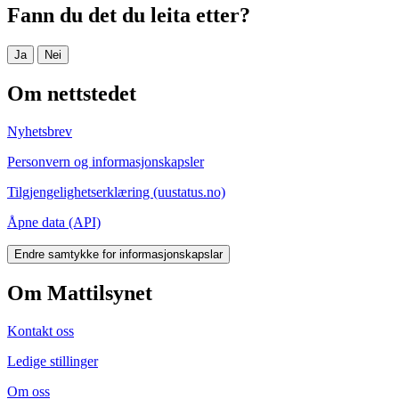
Fann du det du leita etter?
Ja
Nei
Om nettstedet
Nyhetsbrev
Personvern og informasjonskapsler
Tilgjengelighetserklæring (uustatus.no)
Åpne data (API)
Endre samtykke for informasjonskapslar
Om Mattilsynet
Kontakt oss
Ledige stillinger
Om oss