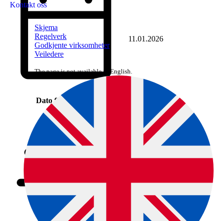
Kontakt oss
Skjema
Regelverk
11.01.2026
Godkjente virksomheter
Veiledere
The page is not available in English.
Dato for avgjerda
2025/72738