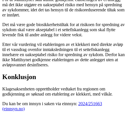
må det ikke utgjøre en uakseptabel risiko med hensyn på spredning
av sykdommer, idet det tas hensyn til de risikoreduserende tiltak som
er innført.
Det må være gode biosikkerhetstiltak for at risikoen for spredning av
sykdom skal være akseptabel i et settefiskanlegg som skal flytte
levende fisk til andre anlegg for videre vekst.
Etter vår vurdering vil etableringen av et klekkeri med direkte avløp
til et vassdrag ovenfor inntaksledningen til et settefiskanlegg
innebære en uakseptabel risiko for spredning av sykdom. Derfor kan
ikke Mattilsynet godkjenne etableringen av dette anlegget uten at
avløpsvannet desinfiseres.
Konklusjon
Klagesaksenheten opprettholder vedtaket fra regionen om
godkjenning av søknad om etablering av klekkeri, med vilkår.
Du kan be om innsyn i saken via einnsyn:
2024/251663
(einnsyn.no)