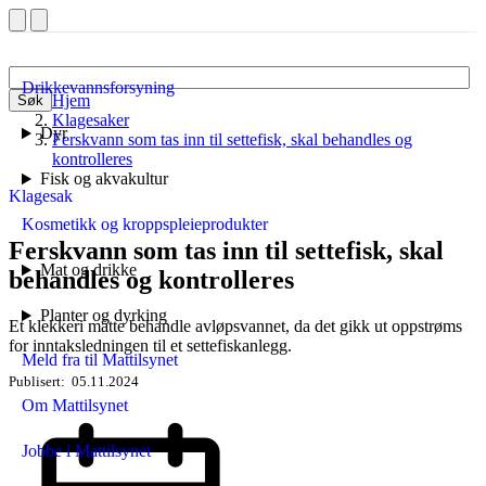
Drikkevannsforsyning
Hjem
Søk
Klagesaker
Dyr
Ferskvann som tas inn til settefisk, skal behandles og
kontrolleres
Fisk og akvakultur
Klagesak
Kosmetikk og kroppspleieprodukter
Ferskvann som tas inn til settefisk, skal
Mat og drikke
behandles og kontrolleres
Planter og dyrking
Et klekkeri måtte behandle avløpsvannet, da det gikk ut oppstrøms
for inntaksledningen til et settefiskanlegg.
Meld fra til Mattilsynet
Publisert
05.11.2024
Om Mattilsynet
Jobbe i Mattilsynet