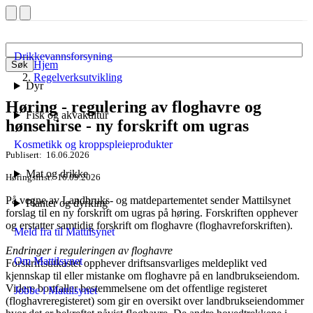
Drikkevannsforsyning
Hjem
Søk
Regelverksutvikling
Dyr
Høring - regulering av floghavre og
Fisk og akvakultur
hønsehirse - ny forskrift om ugras
Kosmetikk og kroppspleieprodukter
Publisert
16.06.2026
Mat og drikke
Høringsfrist
16.09.2026
På vegne av Landbruks- og matdepartementet sender Mattilsynet
Planter og dyrking
forslag til en ny forskrift om ugras på høring. Forskriften opphever
og erstatter samtidig forskrift om floghavre (floghavreforskriften).
Meld fra til Mattilsynet
Endringer i reguleringen av floghavre
Om Mattilsynet
Forskriftsutkastet opphever driftsansvarliges meldeplikt ved
kjennskap til eller mistanke om floghavre på en landbrukseiendom.
Videre bortfaller bestemmelsene om det offentlige registeret
Jobbe i Mattilsynet
(floghavreregisteret) som gir en oversikt over landbrukseiendommer