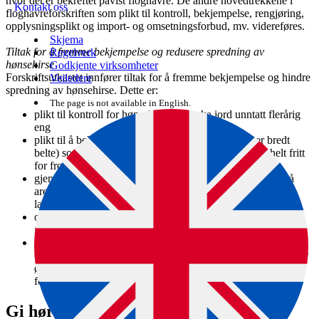
hvor det er bekreftet påvist floghavre. De andre hovedtrekkene i
Kontakt oss
floghavreforskriften som plikt til kontroll, bekjempelse, rengjøring,
opplysningsplikt og import- og omsetningsforbud, mv. videreføres.
Skjema
Tiltak for å fremme bekjempelse og redusere spredning av
Regelverk
hønsehirse
Godkjente virksomheter
Forskriftsutkastet innfører tiltak for å fremme bekjempelse og hindre
Veiledere
spredning av hønsehirse. Dette er:
The page is not available in English.
plikt til kontroll for hønsehirse på dyrka jord unntatt flerårig
eng
plikt til å bekjempe hønsehirse på areal (et 10 meter bredt
belte) som grenser mot dyrka mark på naboeiendom helt fritt
for frøbærende hønsehirseplanter
gjensidig opplysningsplikt om forekomst av hønsehirse på
arealer ved bruk av samme maskiner og utstyr på flere
landbrukseiendommer
opplysningsplikt ved omsetning av halm fra arealer med
forekomst av hønsehirse
korn, erter og frø som skal brukes til fôr skal før omsetning
enten være så fint malt at spireevnen i eventuell hønsehirse er
ødelagt, eller være prøvetatt og ved analyse funnet å være fri
for hønsehirsefrø
Gi høringsuttalelse