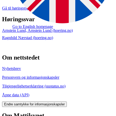
Gå til høringstjenesten og gi uttalelse (hoering.no)
Høringssvar
Go to English homepage
Arnstein Lund, Arnstein Lund (hoering.no)
Ragnhild Nærstad (hoering.no)
Om nettstedet
Nyhetsbrev
Personvern og informasjonskapsler
Tilgjengelighetserklæring (uustatus.no)
Åpne data (API)
Endre samtykke for informasjonskapsler
Om Mattilsynet