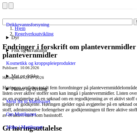
Drikkevannsforsyning
Hjem
Regelverksutvikling
Dyr
Endringer i forskrift om plantevernmidler -
Fisk og akvakultur
plantevernmidler
Kosmetikk og kroppspleieprodukter
Publisert
10.06.2026
Mat og drikke
Høringsfrist
22.07.2026
Høringen omfatter totalt fem forordninger på plantevernmiddelområdet
Planter og dyrking
listen over aktive stoffer som kan inngå i plantevernmidler. Listen ov
av en avgjørelse på en søknad om en regodkjenning av et aktivt stoff og 
Meld fra til Mattilsynet
lenger er godkjente. Høringen gjelder også avgjørelse på en søknad om
stoff, administrative forlengelser av godkjenningen til flere aktive st
Om Mattilsynet
av et aktivt stoff som basisstoff.
Gi høringsuttalelse
Jobbe i Mattilsynet