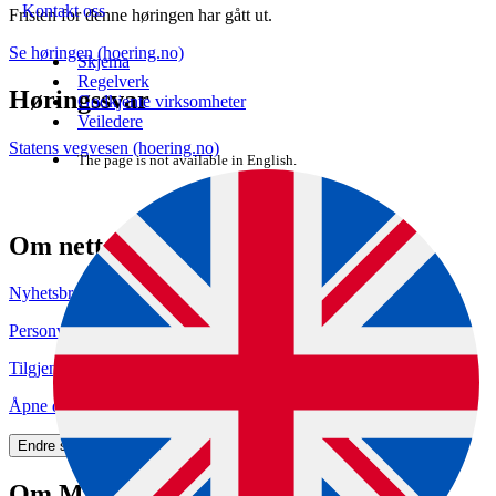
Kontakt oss
Fristen for denne høringen har gått ut.
Se høringen (hoering.no)
Skjema
Regelverk
Høringssvar
Godkjente virksomheter
Veiledere
Statens vegvesen (hoering.no)
The page is not available in English.
Om nettstedet
Nyhetsbrev
Personvern og informasjonskapsler
Tilgjengelighetserklæring (uustatus.no)
Åpne data (API)
Endre samtykke for informasjonskapsler
Om Mattilsynet