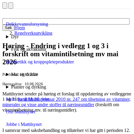
Drikkevannsforsyning
Hjem
Søk
Regelverksutvikling
Dyr
Høring - Endring i vedlegg 1 og 3 i
Fisk og akvakultur
forskrift om vitamintilsetning mv mai
2026
Kosmetikk og kroppspleieprodukter
Mat og drikke
Publisert
18.05.2026
Høringsfrist
10.08.2026
Planter og dyrking
Mattilsynet sender på høring et forslag til oppdatering av vedleggene
1 og 3 i
forskrift 26. februar 2010 nr. 247 om tilsetning av vitaminer,
Meld fra til Mattilsynet
mineraler og visse andre stoffer til næringsmidler
(forskrift om
vitamintilsetning mv. til næringsmidler).
Om Mattilsynet
Jobbe i Mattilsynet
I samsvar med saksbehandling og tillatelser vi har gitt i perioden 12.