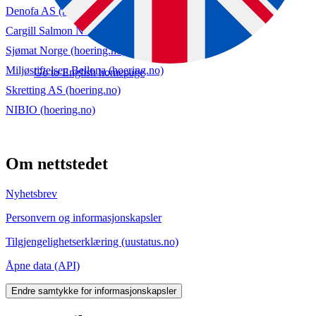
Denofa AS (hoering.no)
Cargill Salmon Norge (hoering.no)
Sjømat Norge (hoering.no)
Miljøstiftelsen Bellona (hoering.no)
Go to English homepage
Skretting AS (hoering.no)
NIBIO (hoering.no)
Om nettstedet
Nyhetsbrev
Personvern og informasjonskapsler
Tilgjengelighetserklæring (uustatus.no)
Åpne data (API)
Endre samtykke for informasjonskapsler