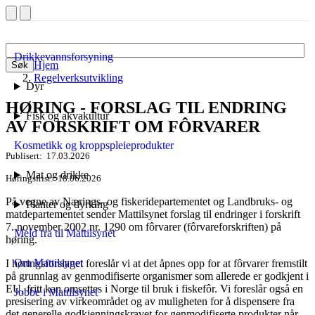
Drikkevannsforsyning
Hjem
Søk
Regelverksutvikling
Dyr
HØRING - FORSLAG TIL ENDRING
Fisk og akvakultur
AV FORSKRIFT OM FÔRVARER
Kosmetikk og kroppspleieprodukter
Publisert
17.03.2026
Mat og drikke
Høringsfrist
18.06.2026
På vegne av Nærings- og fiskeridepartementet og Landbruks- og
Planter og dyrking
matdepartementet sender Mattilsynet forslag til endringer i forskrift
7. november 2002 nr. 1290 om fôrvarer (fôrvareforskriften) på
Meld fra til Mattilsynet
høring.
Om Mattilsynet
I høringsforslaget foreslår vi at det åpnes opp for at fôrvarer fremstilt
på grunnlag av genmodifiserte organismer som allerede er godkjent i
EU, fritt kan omsettes i Norge til bruk i fiskefôr. Vi foreslår også en
Jobbe i Mattilsynet
presisering av virkeområdet og av muligheten for å dispensere fra
det generelle godkjenningskravet for genmodifiserte produkter når