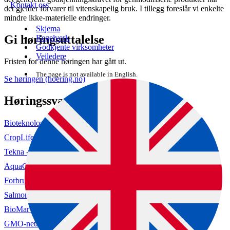
Kontakt oss
det gjelder fôrvarer til vitenskapelig bruk. I tillegg foreslår vi enkelte
mindre ikke-materielle endringer.
Skjema
Gi høringsuttalelse
Regelverk
Godkjente virksomheter
Veiledere
Fristen for denne høringen har gått ut.
The page is not available in English.
Se høringen (hoering.no)
Høringssvar
Bioteknologirådet (hoering.no)
CropLife Europe (hoering.no)
Tekna - Teknisk-naturvitenskapelig forening (hoering.no)
AquaGen AS (hoering.no)
Forbrukerrådet (hoering.no)
Salmon Group As (hoering.no)
BioMar AS (hoering.no)
GMO-nettverket (hoering.no)