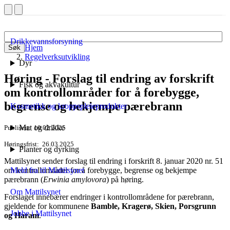
Drikkevannsforsyning
Hjem
Søk
Regelverksutvikling
Dyr
Høring - Forslag til endring av forskrift
Fisk og akvakultur
om kontrollområder for å forebygge,
begrense og bekjempe pærebrann
Kosmetikk og kroppspleieprodukter
Mat og drikke
Publisert
10.02.2025
Høringsfrist
26.03.2025
Planter og dyrking
Mattilsynet sender forslag til endring i forskrift 8. januar 2020 nr. 51
om kontrollområder for å forebygge, begrense og bekjempe
Meld fra til Mattilsynet
pærebrann (
Erwinia amylovora
) på høring.
Om Mattilsynet
Forslaget innebærer endringer i kontrollområdene for pærebrann,
gjeldende for kommunene
Bamble, Kragerø, Skien, Porsgrunn
Jobbe i Mattilsynet
og Haram
.