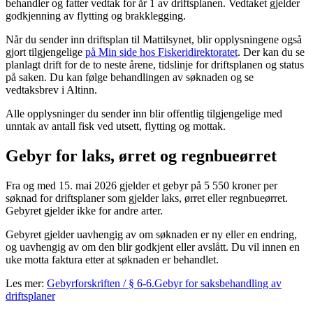
behandler og fatter vedtak for år 1 av driftsplanen. Vedtaket gjelder
godkjenning av flytting og brakklegging.
Når du sender inn driftsplan til Mattilsynet, blir opplysningene også
gjort tilgjengelige
på Min side hos Fiskeridirektoratet
. Der kan du se
planlagt drift for de to neste årene, tidslinje for driftsplanen og status
på saken. Du kan følge behandlingen av søknaden og se
vedtaksbrev i Altinn.
Alle opplysninger du sender inn blir offentlig tilgjengelige med
unntak av antall fisk ved utsett, flytting og mottak.
Gebyr for laks, ørret og regnbueørret
Fra og med 15. mai 2026 gjelder et gebyr på 5 550 kroner per
søknad for driftsplaner som gjelder laks, ørret eller regnbueørret.
Gebyret gjelder ikke for andre arter.
Gebyret gjelder uavhengig av om søknaden er ny eller en endring,
og uavhengig av om den blir godkjent eller avslått. Du vil innen en
uke motta faktura etter at søknaden er behandlet.
Les mer:
Gebyrforskriften / § 6-6.Gebyr for saksbehandling av
driftsplaner