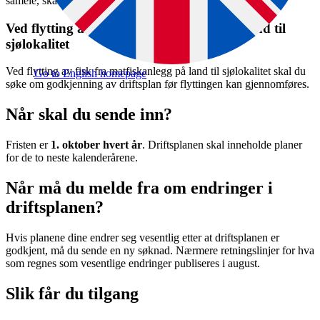
sameie, skal hver virksomhet sende inn sin egen driftsplan.
Ved flytting av fisk fra matfiskanlegg på land til
sjølokalitet
Ved flytting av fisk fra matfiskanlegg på land til sjølokalitet skal du
Go to English homepage
søke om godkjenning av driftsplan før flyttingen kan gjennomføres.
Når skal du sende inn?
Fristen er
1. oktober hvert år
. Driftsplanen skal inneholde planer
for de to neste kalenderårene.
Når må du melde fra om endringer i
driftsplanen?
Hvis planene dine endrer seg vesentlig etter at driftsplanen er
godkjent, må du sende en ny søknad. Nærmere retningslinjer for hva
som regnes som vesentlige endringer publiseres i august.
Slik får du tilgang