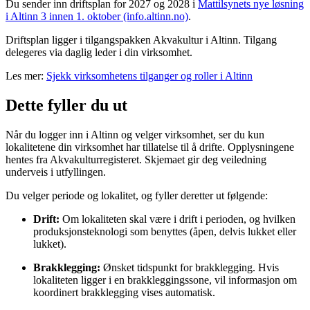
Du sender inn driftsplan for 2027 og 2028 i
Mattilsynets nye løsning
i Altinn 3 innen 1. oktober (info.altinn.no)
.
Driftsplan ligger i tilgangspakken Akvakultur i Altinn. Tilgang
delegeres via daglig leder i din virksomhet.
Les mer:
Sjekk virksomhetens tilganger og roller i Altinn
Dette fyller du ut
Når du logger inn i Altinn og velger virksomhet, ser du kun
lokalitetene din virksomhet har tillatelse til å drifte. Opplysningene
hentes fra Akvakulturregisteret. Skjemaet gir deg veiledning
underveis i utfyllingen.
Du velger periode og lokalitet, og fyller deretter ut følgende:
Drift:
Om lokaliteten skal være i drift i perioden, og hvilken
produksjonsteknologi som benyttes (åpen, delvis lukket eller
lukket).
Brakklegging:
Ønsket tidspunkt for brakklegging. Hvis
lokaliteten ligger i en brakkleggingssone, vil informasjon om
koordinert brakklegging vises automatisk.