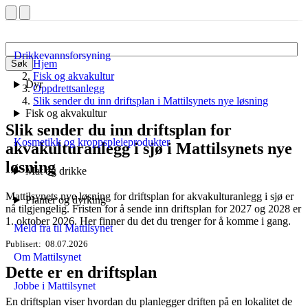
Drikkevannsforsyning
Hjem
Søk
Fisk og akvakultur
Dyr
Oppdrettsanlegg
Slik sender du inn driftsplan i Mattilsynets nye løsning
Fisk og akvakultur
Slik sender du inn driftsplan for
Kosmetikk og kroppspleieprodukter
akvakulturanlegg i sjø i Mattilsynets nye
løsning
Mat og drikke
Mattilsynets nye løsning for driftsplan for akvakulturanlegg i sjø er
Planter og dyrking
nå tilgjengelig. Fristen for å sende inn driftsplan for 2027 og 2028 er
1. oktober 2026. Her finner du det du trenger for å komme i gang.
Meld fra til Mattilsynet
Publisert
08.07.2026
Om Mattilsynet
Dette er en driftsplan
Jobbe i Mattilsynet
En driftsplan viser hvordan du planlegger driften på en lokalitet de