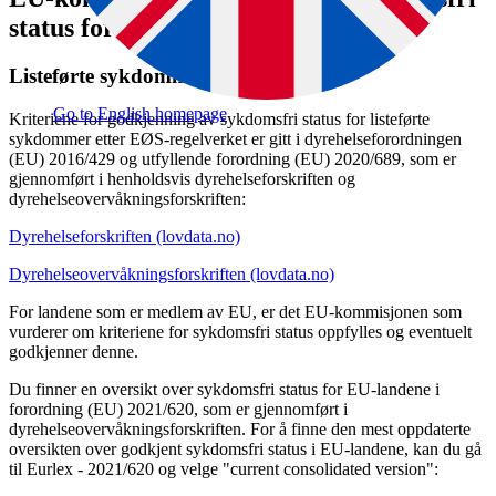
status for EU-landene
Listeførte sykdommer
Go to English homepage
Kriteriene for godkjenning av sykdomsfri status for listeførte
sykdommer etter EØS-regelverket er gitt i dyrehelseforordningen
(EU) 2016/429 og utfyllende forordning (EU) 2020/689, som er
gjennomført i henholdsvis dyrehelseforskriften og
dyrehelseovervåkningsforskriften:
Dyrehelseforskriften (lovdata.no)
Dyrehelseovervåkningsforskriften (lovdata.no)
For landene som er medlem av EU, er det EU-kommisjonen som
vurderer om kriteriene for sykdomsfri status oppfylles og eventuelt
godkjenner denne.
Du finner en oversikt over sykdomsfri status for EU-landene i
forordning (EU) 2021/620, som er gjennomført i
dyrehelseovervåkningsforskriften. For å finne den mest oppdaterte
oversikten over godkjent sykdomsfri status i EU-landene, kan du gå
til Eurlex - 2021/620 og velge "current consolidated version":