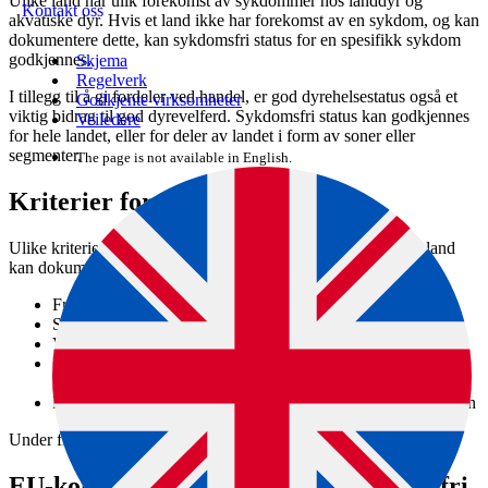
Ulike land har ulik forekomst av sykdommer hos landdyr og
Kontakt oss
akvatiske dyr. Hvis et land ikke har forekomst av en sykdom, og kan
dokumentere dette, kan sykdomsfri status for en spesifikk sykdom
godkjennes.
Skjema
Regelverk
I tillegg til å gi fordeler ved handel, er god dyrehelsestatus også et
Godkjente virksomheter
viktig bidrag til god dyrevelferd. Sykdomsfri status kan godkjennes
Veiledere
for hele landet, eller for deler av landet i form av soner eller
segmenter.
The page is not available in English.
Kriterier for sykdomsfri status
Ulike kriterier ligger til grunn for hvordan myndighetene i et land
kan dokumentere sykdomsfri status for en sykdom:
Fravær av mottagelig art for sykdommen
Smittestoffet kan ikke overleve
Vektor for smittestoffet kan ikke overleve
Historisk dokumentasjon og overvåkning viser fravær av
sykdommen
Resultater av utryddelsesprogram viser fravær av sykdommen
Under finner du lenker til kriterier for de ulike typene fristatus.
EU-kommisjonen godkjenner sykdomsfri