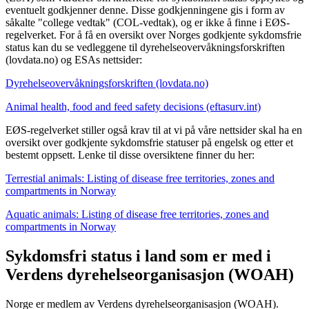
eventuelt godkjenner denne. Disse godkjenningene gis i form av
såkalte "college vedtak" (COL-vedtak), og er ikke å finne i EØS-
regelverket. For å få en oversikt over Norges godkjente sykdomsfrie
status kan du se vedleggene til dyrehelseovervåkningsforskriften
(lovdata.no) og ESAs nettsider:
Dyrehelseovervåkningsforskriften (lovdata.no)
Animal health, food and feed safety decisions (eftasurv.int)
EØS-regelverket stiller også krav til at vi på våre nettsider skal ha en
oversikt over godkjente sykdomsfrie statuser på engelsk og etter et
bestemt oppsett. Lenke til disse oversiktene finner du her:
Terrestial animals: Listing of disease free territories, zones and
compartments in Norway
Aquatic animals: Listing of disease free territories, zones and
compartments in Norway
Sykdomsfri status i land som er med i
Verdens dyrehelseorganisasjon (WOAH)
Norge er medlem av Verdens dyrehelseorganisasjon (WOAH).