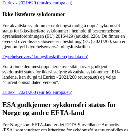
Eurlex - 2021/620 (eur-lex.europa.eu)
Ikke-listeførte sykdommer
For akvatiske sykdommer er det også mulig å oppnå sykdomsfri
status for ikke-listeførte sykdommer i henhold til bestemmelsene i
dyrehelseforordningen (EU) 2016/429 (artikkel 226). Du finner en
oversikt over disse statusene er i beslutning (EU) 2021/260, som er
gjennomført i dyrehelseovervåkningsforskriften.
Dyrehelseovervåkningsforskriften (lovdata.no)
For å finne den mest oppdaterte oversikten over godkjent
sykdomsfri status for ikke-listeførte akvatiske sykdommer i EU-
landene, kan du gå til Eurlex - 2021/260 (europa.eu) og velge
"current consolidated version":
Eurlex - 2021/260 (eur-lex.europa.eu)
ESA godkjenner sykdomsfri status for
Norge og andre EFTA-land
For Norge som EFTA-land er det EFTA Surveillance Authority
(ESA) som vurderer om kriteriene for sykdomsfri status oppfylles og