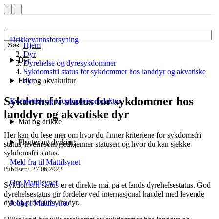
Drikkevannsforsyning
Hjem
Søk
Dyr
Dyr
Dyrehelse og dyresykdommer
Sykdomsfri status for sykdommer hos landdyr og akvatiske
Fisk og akvakultur
dyr
Sykdomsfri status for sykdommer hos
Kosmetikk og kroppspleieprodukter
landdyr og akvatiske dyr
Mat og drikke
Her kan du lese mer om hvor du finner kriteriene for sykdomsfri
Planter og dyrking
status, hvem som godkjenner statusen og hvor du kan sjekke
sykdomsfri status.
Meld fra til Mattilsynet
Publisert
27.06.2022
Om Mattilsynet
Sykdomsfri status er et direkte mål på et lands dyrehelsestatus. God
dyrehelsestatus gir fordeler ved internasjonal handel med levende
dyr og produkter fra dyr.
Jobbe i Mattilsynet