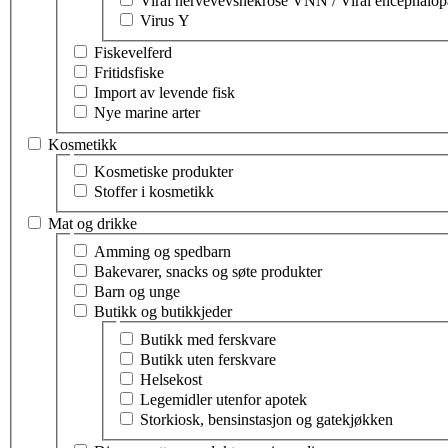
Viral nervevevsnekrose VNN / Viral encephalop
Virus Y
Fiskevelferd
Fritidsfiske
Import av levende fisk
Nye marine arter
Kosmetikk
Velg tema innen kosmetikk
Kosmetiske produkter
Stoffer i kosmetikk
Mat og drikke
Velg tema innen mat og drikke
Amming og spedbarn
Bakevarer, snacks og søte produkter
Barn og unge
Butikk og butikkjeder
Velg tema innen butikk og butikkjeder
Butikk med ferskvare
Butikk uten ferskvare
Helsekost
Legemidler utenfor apotek
Storkiosk, bensinstasjon og gatekjøkken