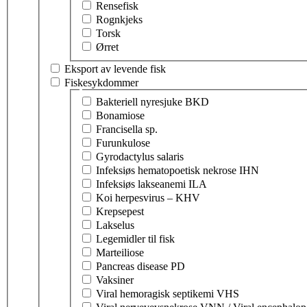
Rensefisk
Rognkjeks
Torsk
Ørret
Eksport av levende fisk
Fiskesykdommer
Velg tema innen fiskesykdommer
Bakteriell nyresjuke BKD
Bonamiose
Francisella sp.
Furunkulose
Gyrodactylus salaris
Infeksiøs hematopoetisk nekrose IHN
Infeksiøs lakseanemi ILA
Koi herpesvirus – KHV
Krepsepest
Lakselus
Legemidler til fisk
Marteiliose
Pancreas disease PD
Vaksiner
Viral hemoragisk septikemi VHS