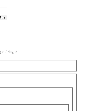
Søk
g endringer.