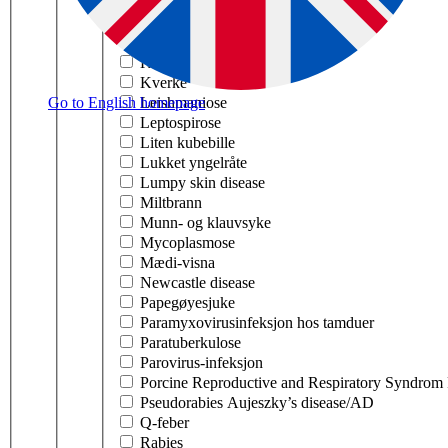
Klassisk svinepest
Koronavirus hos hest
Koronavirus hos svin PRCV
Kugalskap BSE
Kverke
Go to English homepage
Leishmaniose
Leptospirose
Liten kubebille
Lukket yngelråte
Lumpy skin disease
Miltbrann
Munn- og klauvsyke
Mycoplasmose
Mædi-visna
Newcastle disease
Papegøyesjuke
Paramyxovirusinfeksjon hos tamduer
Paratuberkulose
Parovirus-infeksjon
Porcine Reproductive and Respiratory Syndro
Pseudorabies Aujeszky’s disease/AD
Q-feber
Rabies