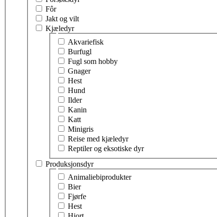
Fôr
Jakt og vilt
Kjæledyr
Velg tema innen kjæledyr
Akvariefisk
Burfugl
Fugl som hobby
Gnager
Hest
Hund
Ilder
Kanin
Katt
Minigris
Reise med kjæledyr
Reptiler og eksotiske dyr
Produksjonsdyr
Velg tema innen produksjonsdyr
Animaliebiprodukter
Bier
Fjørfe
Hest
Hjort