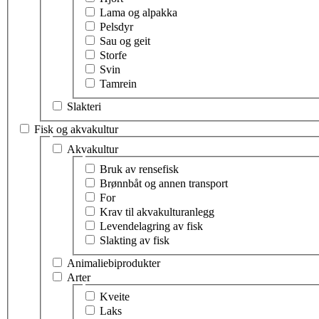
Lama og alpakka
Pelsdyr
Sau og geit
Storfe
Svin
Tamrein
Slakteri
Fisk og akvakultur
Velg tema innen fisk og akvakultur
Akvakultur
Velg tema innen akvakultur
Bruk av rensefisk
Brønnbåt og annen transport
For
Krav til akvakulturanlegg
Levendelagring av fisk
Slakting av fisk
Animaliebiprodukter
Arter
Velg tema innen arter
Kveite
Laks