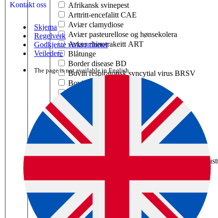
Kontakt oss
Afrikansk svinepest
Arttritt-encefalitt CAE
Aviær clamydiose
Skjema
Aviær pasteurellose og hønsekolera
Regelverk
Aviær rhinotrakeitt ART
Godkjente virksomheter
Veiledere
Blåtunge
Border disease BD
The page is not available in English.
Bovin respiratorisk syncytial virus BRSV
Bovin virusdiare BVD
Brucellose
Enzootisk bovin leukose EBL
Fotråte
Fugleinfluensa
Harepest tularemi
Herpesvirus EHV-1 hos hest
Infeksiøs anemi Equine infeksiøs anemi/EIA
Infeksiøs bovin rhinotrakeitt IBR / infeksiøs pus
Infeksiøs bronkitt IB
Infeksiøs laryngotrakeitt ILT
Kaningulsott RHD
Katteinfluensa
Kennelhoste