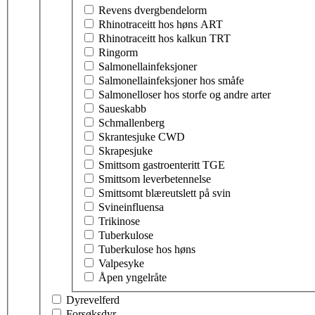
Revens dvergbendelorm
Rhinotraceitt hos høns ART
Rhinotraceitt hos kalkun TRT
Ringorm
Salmonellainfeksjoner
Salmonellainfeksjoner hos småfe
Salmonelloser hos storfe og andre arter
Saueskabb
Schmallenberg
Skrantesjuke CWD
Skrapesjuke
Smittsom gastroenteritt TGE
Smittsom leverbetennelse
Smittsomt blæreutslett på svin
Svineinfluensa
Trikinose
Tuberkulose
Tuberkulose hos høns
Valpesyke
Åpen yngelråte
Dyrevelferd
Forsøksdyr