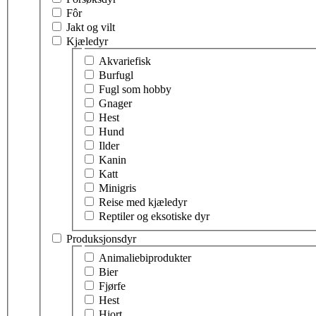
Fôr
Jakt og vilt
Kjæledyr
Velg tema innen kjæledyr
Akvariefisk
Burfugl
Fugl som hobby
Gnager
Hest
Hund
Ilder
Kanin
Katt
Minigris
Reise med kjæledyr
Reptiler og eksotiske dyr
Produksjonsdyr
Velg tema innen produksjonsdyr
Animaliebiprodukter
Bier
Fjørfe
Hest
Hjort