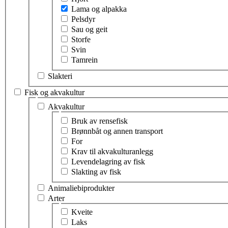
Lama og alpakka
Pelsdyr
Sau og geit
Storfe
Svin
Tamrein
Slakteri
Fisk og akvakultur
Velg tema innen fisk og akvakultur
Akvakultur
Velg tema innen akvakultur
Bruk av rensefisk
Brønnbåt og annen transport
For
Krav til akvakulturanlegg
Levendelagring av fisk
Slakting av fisk
Animaliebiprodukter
Arter
Velg tema innen arter
Kveite
Laks