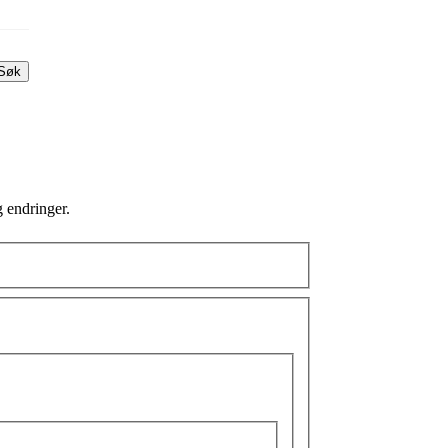
Søk
g endringer.