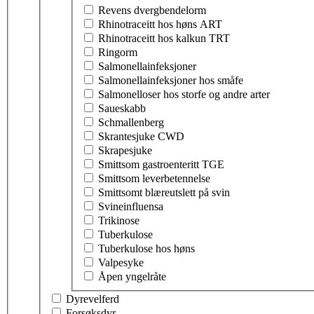
Revens dvergbendelorm
Rhinotraceitt hos høns ART
Rhinotraceitt hos kalkun TRT
Ringorm
Salmonellainfeksjoner
Salmonellainfeksjoner hos småfe
Salmonelloser hos storfe og andre arter
Saueskabb
Schmallenberg
Skrantesjuke CWD
Skrapesjuke
Smittsom gastroenteritt TGE
Smittsom leverbetennelse
Smittsomt blæreutslett på svin
Svineinfluensa
Trikinose
Tuberkulose
Tuberkulose hos høns
Valpesyke
Åpen yngelråte
Dyrevelferd
Forsøksdyr