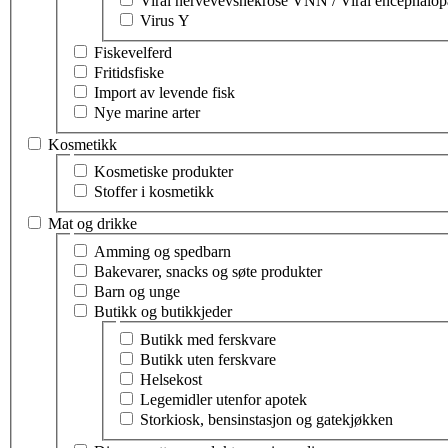
Viral nervevevsnekrose VNN / Viral encephalop
Virus Y
Fiskevelferd
Fritidsfiske
Import av levende fisk
Nye marine arter
Kosmetikk
Velg tema innen kosmetikk
Kosmetiske produkter
Stoffer i kosmetikk
Mat og drikke
Velg tema innen mat og drikke
Amming og spedbarn
Bakevarer, snacks og søte produkter
Barn og unge
Butikk og butikkjeder
Velg tema innen butikk og butikkjeder
Butikk med ferskvare
Butikk uten ferskvare
Helsekost
Legemidler utenfor apotek
Storkiosk, bensinstasjon og gatekjøkken