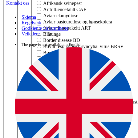
Kontakt oss
Afrikansk svinepest
Arttritt-encefalitt CAE
Aviær clamydiose
Skjema
Aviær pasteurellose og hønsekolera
Regelverk
Aviær rhinotrakeitt ART
Godkjente virksomheter
Veiledere
Blåtunge
Border disease BD
The page is not available in English.
Bovin respiratorisk syncytial virus BRSV
Bovin virusdiare BVD
Brucellose
Enzootisk bovin leukose EBL
Fotråte
Fugleinfluensa
Harepest tularemi
Herpesvirus EHV-1 hos hest
Infeksiøs anemi Equine infeksiøs anemi/EIA
Infeksiøs bovin rhinotrakeitt IBR / infeksiøs pus
Infeksiøs bronkitt IB
Infeksiøs laryngotrakeitt ILT
Kaningulsott RHD
Katteinfluensa
Kennelhoste