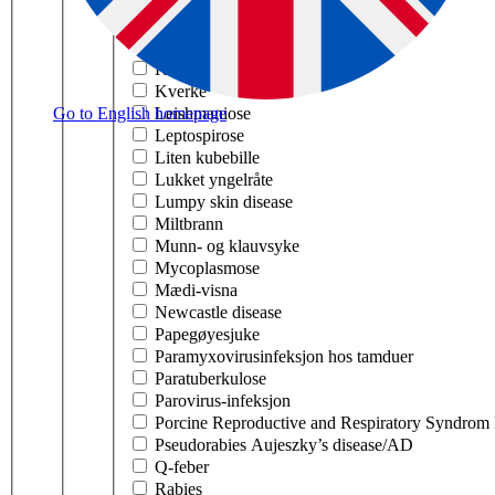
Klassisk svinepest
Koronavirus hos hest
Koronavirus hos svin PRCV
Kugalskap BSE
Kverke
Go to English homepage
Leishmaniose
Leptospirose
Liten kubebille
Lukket yngelråte
Lumpy skin disease
Miltbrann
Munn- og klauvsyke
Mycoplasmose
Mædi-visna
Newcastle disease
Papegøyesjuke
Paramyxovirusinfeksjon hos tamduer
Paratuberkulose
Parovirus-infeksjon
Porcine Reproductive and Respiratory Syndro
Pseudorabies Aujeszky’s disease/AD
Q-feber
Rabies