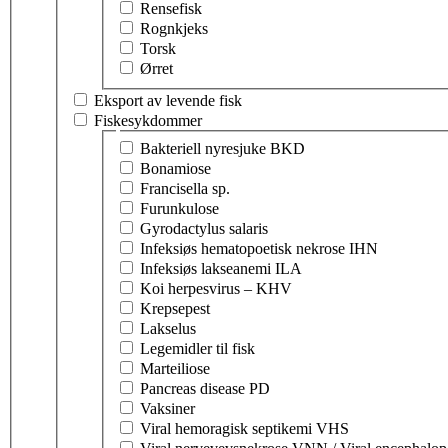
Rensefisk
Rognkjeks
Torsk
Ørret
Eksport av levende fisk
Fiskesykdommer
Velg tema innen fiskesykdommer
Bakteriell nyresjuke BKD
Bonamiose
Francisella sp.
Furunkulose
Gyrodactylus salaris
Infeksiøs hematopoetisk nekrose IHN
Infeksiøs lakseanemi ILA
Koi herpesvirus – KHV
Krepsepest
Lakselus
Legemidler til fisk
Marteiliose
Pancreas disease PD
Vaksiner
Viral hemoragisk septikemi VHS