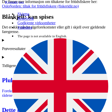
Du finner mer informasjon om tiltakene for fritidsfiskere her:
Kontakt oss
Oslofjorden: tiltak for fritidsfiskere (fiskeridir.no)
Skjema
Blåskjell: kan spises
Regelverk
Godkjente virksomheter
Det er ikke påvist algeforekomster eller gift i skjell over gjeldende
Veiledere
faregrense.
The page is not available in English.
Prøveresultater
Tidligere målinger
Plukk så nært målestedet som mulig
Forekomster av giftige skjell kan være lokalt. Vær forsiktig hvis
rådene veksler langs samme kyststripe.
Dette betyr prøvesvarene i