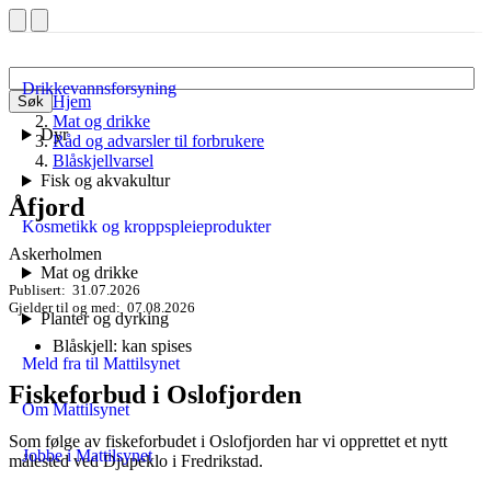
Drikkevannsforsyning
Hjem
Søk
Mat og drikke
Dyr
Råd og advarsler til forbrukere
Blåskjellvarsel
Fisk og akvakultur
Åfjord
Kosmetikk og kroppspleieprodukter
Askerholmen
Mat og drikke
Publisert
31.07.2026
Gjelder til og med
07.08.2026
Planter og dyrking
Blåskjell: kan spises
Meld fra til Mattilsynet
Fiskeforbud i Oslofjorden
Om Mattilsynet
Som følge av fiskeforbudet i Oslofjorden har vi opprettet et nytt
Jobbe i Mattilsynet
målested ved Djupeklo i Fredrikstad.