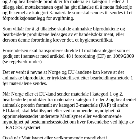
og 2 og bearbeidede produkter fra materiale i kategori 1 eller 2. I
tillegg skal mottakerstaten også ha gitt tillatelse til å motta fiskeolje
og fiskemel av kategori 3-materiale som skal sendes til sendes til et
fôrproduksjonsanlegg for avgiftning.
Som vilkår for å gi tillatelse skal de animalske biproduktene og
bearbeidede produktene ledsages av et handelsdokument, eller
dersom denne forordning krever det, et hygienesertifikat.
Forsendelsen skal transporteres direkte til mottaksanlegget som er
godkjent i samsvar med artikkel 48 i forordning (EF) nr. 1069/2009
(se regelverk under)
Det er verdt å nevne at Norge og EU-landene kan kreve at det
animalske biproduktet er trykksterilisert etter bearbeidingsmetode 1
før materialene sendes.
Når Norge eller et EU-land sender materiale i kategori 1 og 2,
bearbeidede produkter fra materiale i kategori 1 eller 2 og bearbeidet
animalsk protein framstilt av kategori 3-materiale (PAP) til andre
EU-land, skal Mattilsynet eller vedkommende myndighet på
opprinnelsesstedet underrette Mattilsynet eller vedkommende
myndighet på bestemmelsesstedet om hver forsendelse ved hjelp av
TRACES-systemet.
Også når Mattilsynet eller vedkommende myndighet i