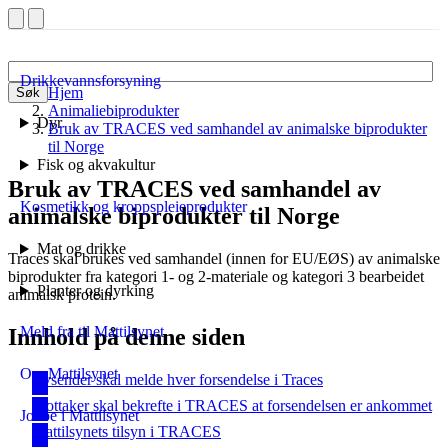
Drikkevannsforsyning
Hjem
Søk
Animaliebiprodukter
Dyr
Bruk av TRACES ved samhandel av animalske biprodukter
til Norge
Fisk og akvakultur
Bruk av TRACES ved samhandel av
Kosmetikk og kroppspleieprodukter
animalske biprodukter til Norge
Mat og drikke
Traces skal brukes ved samhandel (innen for EU/EØS) av animalske
biprodukter fra kategori 1- og 2-materiale og kategori 3 bearbeidet
Planter og dyrking
animalsk protein.
Meld fra til Mattilsynet
Innhold på denne siden
Om Mattilsynet
Avsender skal melde hver forsendelse i Traces
Mottaker skal bekrefte i TRACES at forsendelsen er ankommet
Jobbe i Mattilsynet
Mattilsynets tilsyn i TRACES