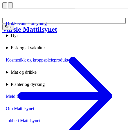
Drikkevannsforsyning
Søk
Varsle Mattilsynet
Forside
Dyr
Fisk og akvakultur
Kosmetikk og kroppspleieprodukter
Mat og drikke
Planter og dyrking
Meld fra til Mattilsynet
Om Mattilsynet
Jobbe i Mattilsynet