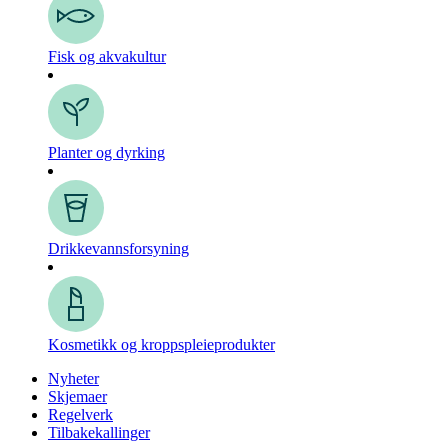
Fisk og akvakultur
Planter og dyrking
Drikkevanns­forsyning
Kosmetikk og kroppspleie­produkter
Nyheter
Skjemaer
Regelverk
Tilbakekallinger