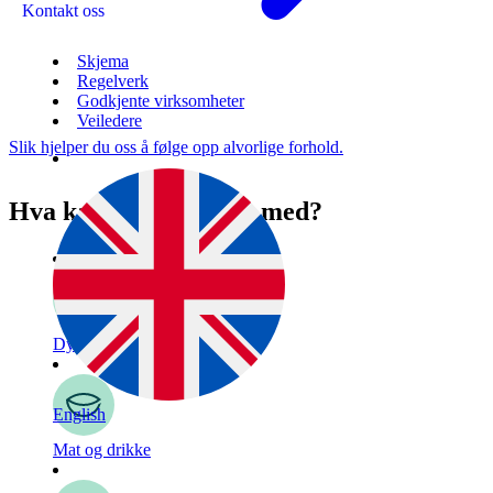
Kontakt oss
Skjema
Regelverk
Godkjente virksomheter
Veiledere
Slik hjelper du oss å følge opp alvorlige forhold.
Hva kan vi hjelpe deg med?
Dyr
English
Mat og drikke