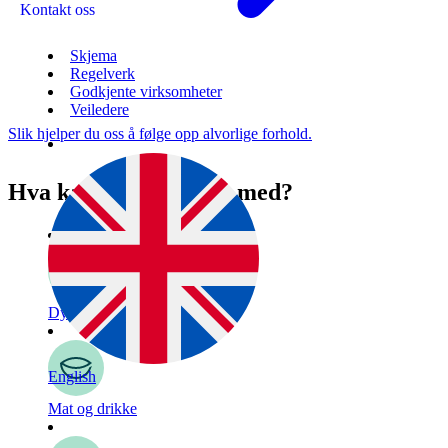
Kontakt oss
Skjema
Regelverk
Godkjente virksomheter
Veiledere
Slik hjelper du oss å følge opp alvorlige forhold.
Hva kan vi hjelpe deg med?
Dyr
English
Mat og drikke