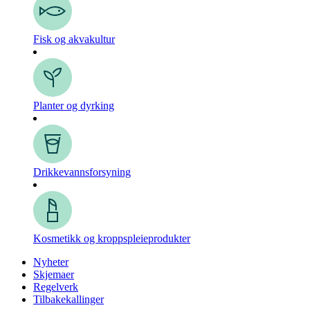
Fisk og akvakultur
Planter og dyrking
Drikkevanns­forsyning
Kosmetikk og kroppspleie­produkter
Nyheter
Skjemaer
Regelverk
Tilbakekallinger