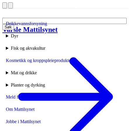
Drikkevannsforsyning
Søk
Varsle Mattilsynet
Forside
Dyr
Fisk og akvakultur
Kosmetikk og kroppspleieprodukter
Mat og drikke
Planter og dyrking
Meld fra til Mattilsynet
Om Mattilsynet
Jobbe i Mattilsynet