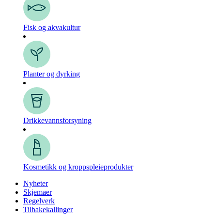
Fisk og akvakultur
Planter og dyrking
Drikkevanns­forsyning
Kosmetikk og kroppspleie­produkter
Nyheter
Skjemaer
Regelverk
Tilbakekallinger