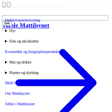
Drikkevannsforsyning
Søk
Varsle Mattilsynet
Forside
Dyr
Fisk og akvakultur
Kosmetikk og kroppspleieprodukter
Mat og drikke
Planter og dyrking
Meld fra til Mattilsynet
Om Mattilsynet
Jobbe i Mattilsynet