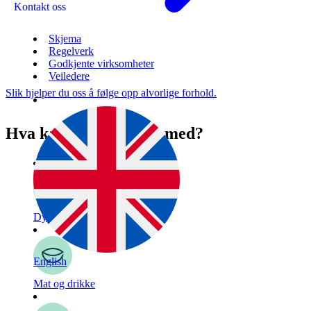
Kontakt oss
Skjema
Regelverk
Godkjente virksomheter
Veiledere
Slik hjelper du oss å følge opp alvorlige forhold.
Hva kan vi hjelpe deg med?
Dyr
English
Mat og drikke