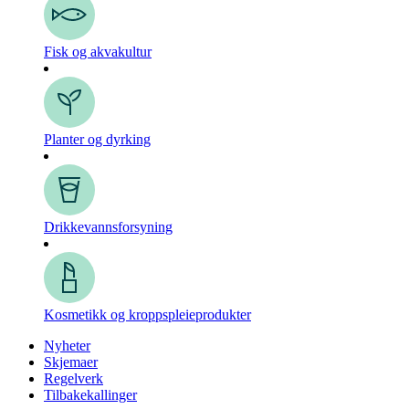
Fisk og akvakultur
Planter og dyrking
Drikkevanns­forsyning
Kosmetikk og kroppspleie­produkter
Nyheter
Skjemaer
Regelverk
Tilbakekallinger