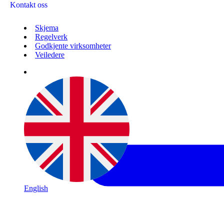
Kontakt oss
Skjema
Regelverk
Godkjente virksomheter
Veiledere
English