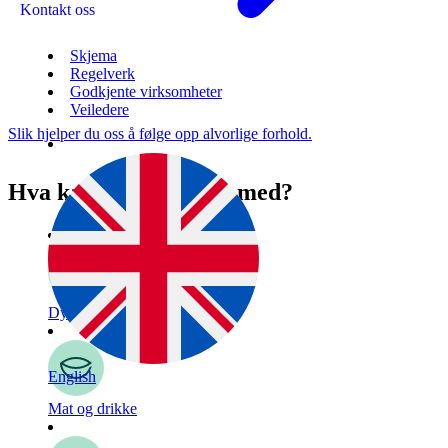
Kontakt oss
Skjema
Regelverk
Godkjente virksomheter
Veiledere
Slik hjelper du oss å følge opp alvorlige forhold.
Hva kan vi hjelpe deg med?
Dyr
English
Mat og drikke