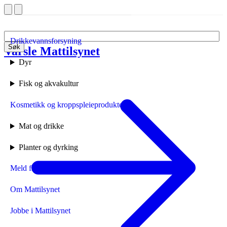
Drikkevannsforsyning
Søk
Varsle Mattilsynet
Forside
Dyr
Fisk og akvakultur
Kosmetikk og kroppspleieprodukter
Mat og drikke
Planter og dyrking
Meld fra til Mattilsynet
Om Mattilsynet
Jobbe i Mattilsynet