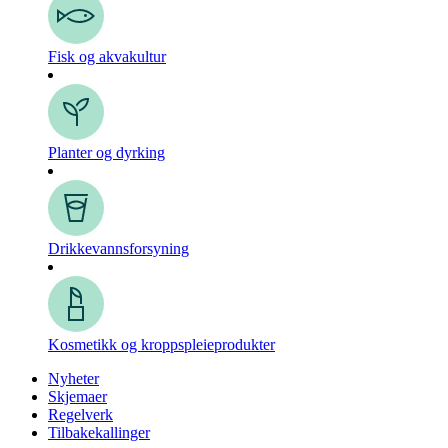
Fisk og akvakultur
Planter og dyrking
Drikkevanns­forsyning
Kosmetikk og kroppspleie­produkter
Nyheter
Skjemaer
Regelverk
Tilbakekallinger