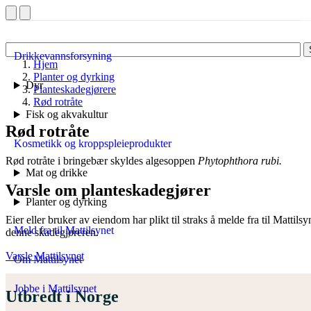
Drikkevannsforsyning
Hjem
Planter og dyrking
Dyr
Planteskadegjørere
Rød rotråte
Fisk og akvakultur
Rød rotråte
Kosmetikk og kroppspleieprodukter
Rød rotråte i bringebær skyldes algesoppen
Phytophthora rubi.
Mat og drikke
Varsle om planteskadegjører
Planter og dyrking
Eier eller bruker av eiendom har plikt til straks å melde fra til Mattil
Meld fra til Mattilsynet
denne skadegjøreren.
Varsle Mattilsynet
Om Mattilsynet
Jobbe i Mattilsynet
Utbredt i Norge