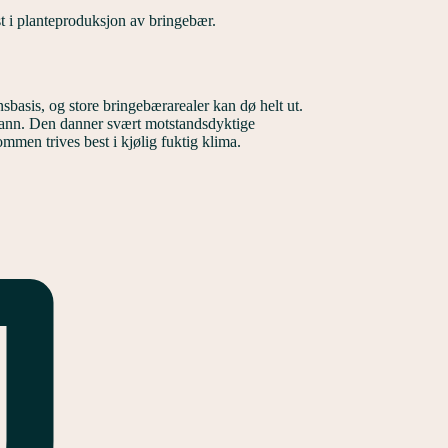
st i planteproduksjon av bringebær.
sbasis, og store bringebærarealer kan dø helt ut.
 vann. Den danner svært motstandsdyktige
mmen trives best i kjølig fuktig klima.