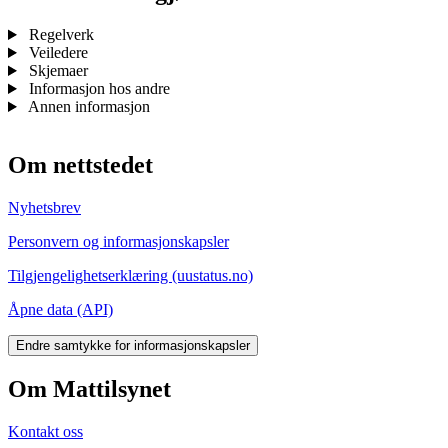
Regelverk
Veiledere
Skjemaer
Informasjon hos andre
Annen informasjon
Om nettstedet
Nyhetsbrev
Personvern og informasjonskapsler
Tilgjengelighetserklæring (uustatus.no)
Åpne data (API)
Endre samtykke for informasjonskapsler
Om Mattilsynet
Kontakt oss