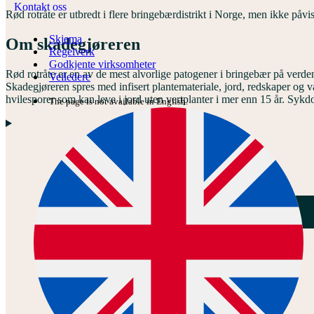
Kontakt oss
Rød rotråte er utbredt i flere bringebærdistrikt i Norge, men ikke påvi
Skjema
Om skadegjøreren
Regelverk
Godkjente virksomheter
Rød rotråte er en av de mest alvorlige patogener i bringebær på verden
Veiledere
Skadegjøreren spres med infisert plantemateriale, jord, redskaper og
hvilesporer som kan leve i jord uten vertplanter i mer enn 15 år. Sykdo
The page is not available in English.