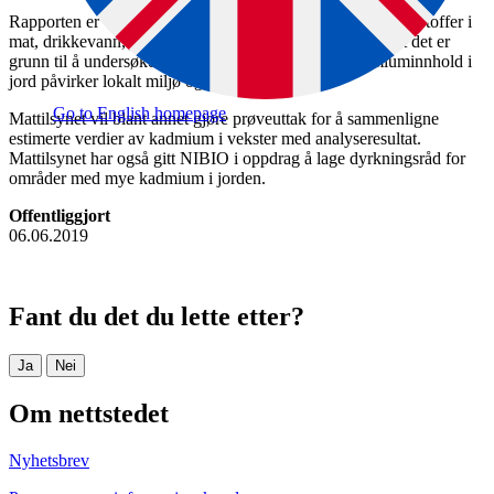
Rapporten er verdifull for det videre arbeidet med fremmedstoffer i
mat, drikkevann, jord og gjødselvarer. Estimatene viser at det er
grunn til å undersøke mer hvordan naturlig høgt kadmiuminnhold i
jord påvirker lokalt miljø og opptak i planter.
Go to English homepage
Mattilsynet vil blant annet gjøre prøveuttak for å sammenligne
estimerte verdier av kadmium i vekster med analyseresultat.
Mattilsynet har også gitt NIBIO i oppdrag å lage dyrkningsråd for
områder med mye kadmium i jorden.
Offentliggjort
06.06.2019
Fant du det du lette etter?
Ja
Nei
Om nettstedet
Nyhetsbrev