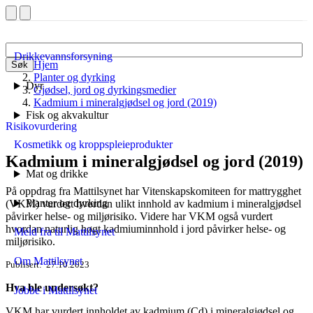
Drikkevannsforsyning
Hjem
Søk
Planter og dyrking
Dyr
Gjødsel, jord og dyrkingsmedier
Kadmium i mineralgjødsel og jord (2019)
Fisk og akvakultur
Risikovurdering
Kosmetikk og kroppspleieprodukter
Kadmium i mineralgjødsel og jord (2019)
Mat og drikke
På oppdrag fra Mattilsynet har Vitenskapskomiteen for mattrygghet
Planter og dyrking
(VKM) vurdert hvordan ulikt innhold av kadmium i mineralgjødsel
påvirker helse- og miljørisiko. Videre har VKM også vurdert
hvordan naturlig høgt kadmiuminnhold i jord påvirker helse- og
Meld fra til Mattilsynet
miljørisiko.
Om Mattilsynet
Publisert
27.10.2023
Hva ble undersøkt?
Jobbe i Mattilsynet
VKM har vurdert innholdet av kadmium (Cd) i mineralgjødsel og