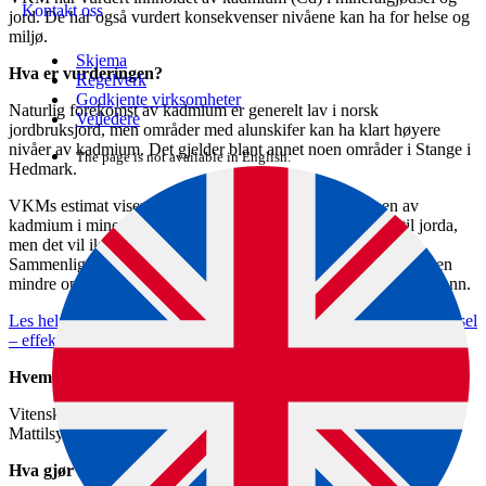
Kontakt oss
jord. De har også vurdert konsekvenser nivåene kan ha for helse og
miljø.
Skjema
Hva er vurderingen?
Regelverk
Godkjente virksomheter
Naturlig forekomst av kadmium er generelt lav i norsk
Veiledere
jordbruksjord, men områder med alunskifer kan ha klart høyere
nivåer av kadmium. Det gjelder blant annet noen områder i Stange i
The page is not available in English.
Hedmark.
VKMs estimat viser at effekten av å øke konsentrasjonen av
kadmium i mineralgjødsel vil øke tilførselen av kadmium til jorda,
men det vil ikke føre til opphopning av kadmium over tid.
Sammenlignet med tidligere vurderinger viser denne vurderingen
mindre opphopning i jord, men mer utvasking av kadmium til vann.
Les hele vurderingen på VKMs nettsider: Kadmium i mineralgjødsel
– effekt på helse og miljø (vkm.no)
Hvem utførte oppdraget?
Vitenskapskomiteen for mattrygghet (VKM), på vegne av
Mattilsynet.
Hva gjør Mattilsynet videre?