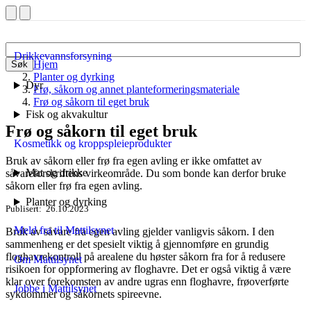
Drikkevannsforsyning
Hjem
Søk
Planter og dyrking
Dyr
Frø, såkorn og annet planteformeringsmateriale
Frø og såkorn til eget bruk
Fisk og akvakultur
Frø og såkorn til eget bruk
Kosmetikk og kroppspleieprodukter
Bruk av såkorn eller frø fra egen avling er ikke omfattet av
Mat og drikke
såvareforskriftens virkeområde. Du som bonde kan derfor bruke
såkorn eller frø fra egen avling.
Planter og dyrking
Publisert
26.10.2023
Meld fra til Mattilsynet
Bruk av såvare fra egen avling gjelder vanligvis såkorn. I den
sammenheng er det spesielt viktig å gjennomføre en grundig
floghavrekontroll på arealene du høster såkorn fra for å redusere
Om Mattilsynet
risikoen for oppformering av floghavre. Det er også viktig å være
klar over forekomsten av andre ugras enn floghavre, frøoverførte
Jobbe i Mattilsynet
sykdommer og såkornets spireevne.