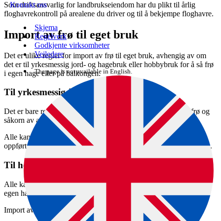
Som driftsansvarlig for landbrukseiendom har du plikt til årlig
Kontakt oss
floghavrekontroll på arealene du driver og til å bekjempe floghavre.
Skjema
Import av frø til eget bruk
Regelverk
Godkjente virksomheter
Veiledere
Det er ulike regler for import av frø til eget bruk, avhengig av om
det er til yrkesmessig jord- og hagebruk eller hobbybruk for å så frø
The page is not available in English.
i egen hage eller på balkongen.
Til yrkesmessig jord- og hagebruk
Det er bare registrerte såvareforretninger som kan importere frø og
såkorn av artene oppført i såvareforskriften vedlegg A1.
Alle kan importere frø eller såkorn av andre arter enn de som er
oppført i vedlegg A1 i såvareforskriften, til bruk i egen produksjon.
Til hobbybruk
Alle kan importere frø til eget hobbybruk, som vil si frø til å så i
egen hage, balkongkasse eller på kjøkkenbenken.
Import av enkelte frø er forbudt. Sjekk dette: