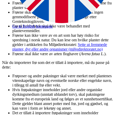
Frøene skal ikke inneholde narkotiske stoffer eller stamme fra
planter som inneholder narkotiske stoffer.
Frøene skal ikke være genmodifiserte. I dag er det ingen
genmodifiserte planter som er godkjent i Norge etter
Genteknologiloven.
Frø til hobbybruk skal ikke være behandlet med
Go to English homepage
plantevernmidler.
Frøene kan ikke være av en art som har høy risiko for
spredning i norsk natur. Du kan lese om hvilke planter dette
gjelder i artikkelen fra Miljødirektoratet:
Sette ut fremmede
planter, dyr eller andre organismer (miljodirektoratet.no)
Frøene skal ikke være av arten floghavre (
Avena fatua L.
).
Når du importerer frø som det er tillatt å importere, må du passe på
dette:
Frøposer og andre pakninger skal være merket med plantenes
vitenskapelige navn og eventuelle norske eller engelske navn,
i tillegg til antall frø eller vekt.
Hvis frøpakninger inneholder jord eller andre organiske
dyrkingsmedium (unntatt ublandet torv), skal pakningene
komme fra et europeisk land og følges av et sunnhetssertifikat.
Dette gjelder blant annet potter med frø, jord og gjødsel, og
kan være i form av leketøy og annet.
Det er tillatt å importere frøpakninger som inneholder