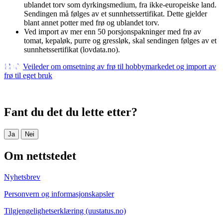
ublandet torv som dyrkingsmedium, fra ikke-europeiske land.
Sendingen må følges av et sunnhetssertifikat. Dette gjelder
blant annet potter med frø og ublandet torv.
Ved import av mer enn 50 porsjonspakninger med frø av
tomat, kepaløk, purre og gressløk, skal sendingen følges av et
sunnhetssertifikat (lovdata.no).
Veileder om omsetning av frø til hobbymarkedet og import av
frø til eget bruk
Fant du det du lette etter?
Ja
Nei
Om nettstedet
Nyhetsbrev
Personvern og informasjonskapsler
Tilgjengelighetserklæring (uustatus.no)