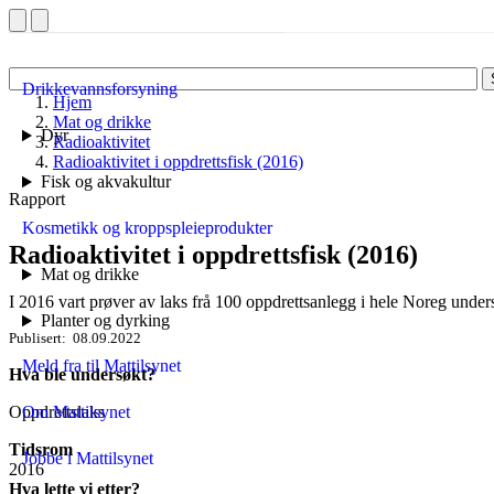
Drikkevannsforsyning
Hjem
Mat og drikke
Dyr
Radioaktivitet
Radioaktivitet i oppdrettsfisk (2016)
Fisk og akvakultur
Rapport
Kosmetikk og kroppspleieprodukter
Radioaktivitet i oppdrettsfisk (2016)
Mat og drikke
I 2016 vart prøver av laks frå 100 oppdrettsanlegg i hele Noreg unders
Planter og dyrking
Publisert
08.09.2022
Meld fra til Mattilsynet
Hva ble undersøkt?
Oppdrettslaks
Om Mattilsynet
Tidsrom
Jobbe i Mattilsynet
2016
Hva lette vi etter?