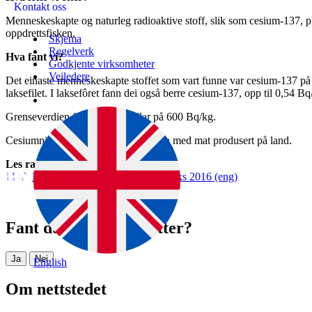
Kontakt oss
Menneskeskapte og naturleg radioaktive stoff, slik som cesium-137, p
oppdrettsfisken.
Skjema
Regelverk
Hva fant vi?
Godkjente virksomheter
Veiledere
Det einaste menneskeskapte stoffet som vart funne var cesium-137 på
laksefilet. I laksefôret fann dei også berre cesium-137, opp til 0,54 Bq
Grenseverdien for næringsmidlar på 600 Bq/kg.
Cesiumnivåa er låge også samanlikna med mat produsert på land.
Les rapporten
Radioaktivitet i norsk oppdrettslaks 2016 (eng)
Fant du det du lette etter?
Ja
Nei
English
Om nettstedet