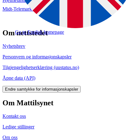
Hjelmeland kommune (hoering.no)
Midt-Telemark Birøkterlag (hoering.no)
Om nettstedet
Go to English homepage
Nyhetsbrev
Personvern og informasjonskapsler
Tilgjengelighetserklæring (uustatus.no)
Åpne data (API)
Endre samtykke for informasjonskapsler
Om Mattilsynet
Kontakt oss
Ledige stillinger
Om oss