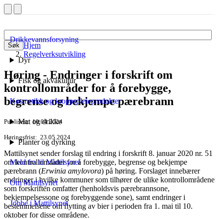
Drikkevannsforsyning
Hjem
Søk
Regelverksutvikling
Dyr
Høring - Endringer i forskrift om
Fisk og akvakultur
kontrollområder for å forebygge,
begrense og bekjempe pærebrann
Kosmetikk og kroppspleieprodukter
Mat og drikke
Publisert
10.04.2024
Høringsfrist
23.05.2024
Planter og dyrking
Mattilsynet sender forslag til endring i forskrift 8. januar 2020 nr. 51
om kontrollområder for å forebygge, begrense og bekjempe
Meld fra til Mattilsynet
pærebrann (
Erwinia amylovora
) på høring. Forslaget innebærer
endringer i hvilke kommuner som tilhører de ulike kontrollområdene
Om Mattilsynet
som forskriften omfatter (henholdsvis pærebrannsone,
bekjempelsessone og forebyggende sone), samt endringer i
Jobbe i Mattilsynet
bestemmelsene om flytting av bier i perioden fra 1. mai til 10.
oktober for disse områdene.