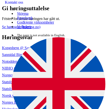
Kontakt oss
Gi høringsuttalelse
Skjema
Regelverk
Fristen for denne høringen har gått ut.
Godkjente virksomheter
Veiledere
Se høringen (hoering.no)
The page is not available in English.
Høringssvar
Kongsberg @ Sandsvær Birøkterlag (hoering.no)
Sannidal Birøkterlag (hoering.no)
Notodden Birøkterlag (hoering.no)
NIBIO (hoering.no)
Norges Birøkterlag (hoering.no)
Statsforvaltaren i Rogaland (hoering.no)
Statsforvaltaren i Vestland (hoering.no)
Norsk Gartnerforbund (hoering.no)
Norges Bondelag (hoering.no)