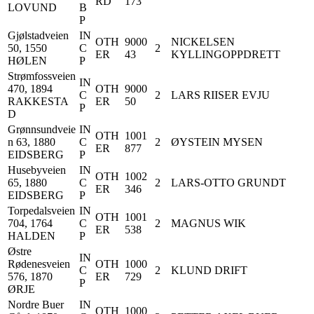
RD
173
LOVUND
B
P
Gjølstadveien
IN
OTH
9000
NICKELSEN
50, 1550
C
2
ER
43
KYLLINGOPPDRETT
HØLEN
P
Strømfossveien
IN
470, 1894
OTH
9000
C
2
LARS RIISER EVJU
RAKKESTA
ER
50
P
D
Grønnsundveie
IN
OTH
1001
n 63, 1880
C
2
ØYSTEIN MYSEN
ER
877
EIDSBERG
P
Husebyveien
IN
OTH
1002
65, 1880
C
2
LARS-OTTO GRUNDT
ER
346
EIDSBERG
P
Torpedalsveien
IN
OTH
1001
704, 1764
C
2
MAGNUS WIK
ER
538
HALDEN
P
Østre
IN
Rødenesveien
OTH
1000
C
2
KLUND DRIFT
576, 1870
ER
729
P
ØRJE
Nordre Buer
IN
OTH
1000