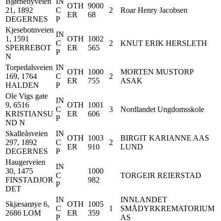
Bjørnebyveien
IN
OTH
9000
21, 1892
C
2
Roar Henry Jacobsen
ER
68
DEGERNES
P
Kjesebotnveien
IN
1, 1591
OTH
1002
C
2
KNUT ERIK HERSLETH
SPERREBOT
ER
565
P
N
Torpedalsveien
IN
OTH
1000
MORTEN MUSTORP
169, 1764
C
2
ER
755
ASAK
HALDEN
P
Ole Vigs gate
IN
9, 6516
OTH
1001
C
3
Nordlandet Ungdomsskole
KRISTIANSU
ER
606
P
ND N
Skalleåsveien
IN
OTH
1003
BIRGIT KARIANNE AAS
297, 1892
C
2
ER
910
LUND
DEGERNES
P
Haugerveien
IN
30, 1475
1000
C
TORGEIR REIERSTAD
FINSTADJOR
982
P
DET
IN
INNLANDET
Skjæsarøye 6,
OTH
1005
C
1
SMÅDYRKREMATORIUM
2686 LOM
ER
359
P
AS