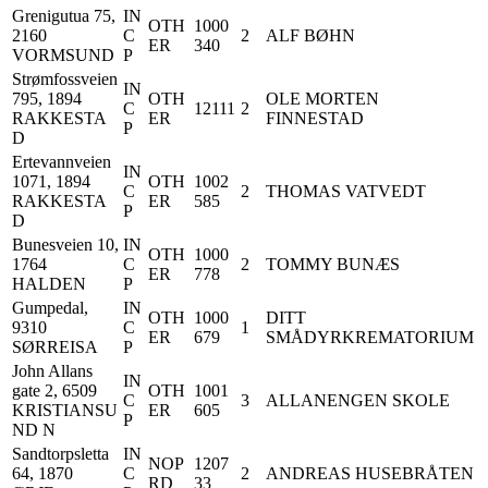
Grenigutua 75,
IN
OTH
1000
2160
C
2
ALF BØHN
ER
340
VORMSUND
P
Strømfossveien
IN
795, 1894
OTH
OLE MORTEN
C
12111
2
RAKKESTA
ER
FINNESTAD
P
D
Ertevannveien
IN
1071, 1894
OTH
1002
C
2
THOMAS VATVEDT
RAKKESTA
ER
585
P
D
Bunesveien 10,
IN
OTH
1000
1764
C
2
TOMMY BUNÆS
ER
778
HALDEN
P
Gumpedal,
IN
OTH
1000
DITT
9310
C
1
ER
679
SMÅDYRKREMATORIUM
SØRREISA
P
John Allans
IN
gate 2, 6509
OTH
1001
C
3
ALLANENGEN SKOLE
KRISTIANSU
ER
605
P
ND N
Sandtorpsletta
IN
NOP
1207
64, 1870
C
2
ANDREAS HUSEBRÅTEN
RD
33