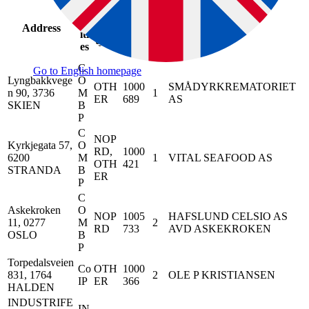
C
Ac
Appr
Prod
at
tiv
oval
Address
uct
eg
Name
iti
num
types
or
es
ber
y
C
Go to English homepage
Lyngbakkvege
O
OTH
1000
SMÅDYRKREMATORIET
n 90, 3736
M
1
ER
689
AS
SKIEN
B
P
C
NOP
Kyrkjegata 57,
O
RD,
1000
6200
M
1
VITAL SEAFOOD AS
OTH
421
STRANDA
B
ER
P
C
Askekroken
O
NOP
1005
HAFSLUND CELSIO AS
11, 0277
M
2
RD
733
AVD ASKEKROKEN
OSLO
B
P
Torpedalsveien
Co
OTH
1000
831, 1764
2
OLE P KRISTIANSEN
IP
ER
366
HALDEN
INDUSTRIFE
IN