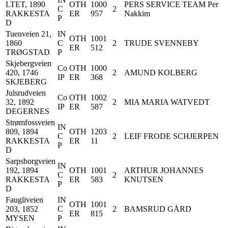
LTET, 1890
OTH
1000
PERS SERVICE TEAM Per
C
2
RAKKESTA
ER
957
Nakkim
P
D
Tuenveien 21,
IN
OTH
1001
1860
C
2
TRUDE SVENNEBY
ER
512
TRØGSTAD
P
Skjebergveien
Co
OTH
1000
420, 1746
2
AMUND KOLBERG
IP
ER
368
SKJEBERG
Julsrudveien
Co
OTH
1002
32, 1892
2
MIA MARIA WATVEDT
IP
ER
587
DEGERNES
Strømfossveien
IN
809, 1894
OTH
1203
C
2
LEIF FRODE SCHJERPEN
RAKKESTA
ER
11
P
D
Sarpsborgveien
IN
192, 1894
OTH
1001
ARTHUR JOHANNES
C
2
RAKKESTA
ER
583
KNUTSEN
P
D
Faugliveien
IN
OTH
1001
203, 1852
C
2
BAMSRUD GÅRD
ER
815
MYSEN
P