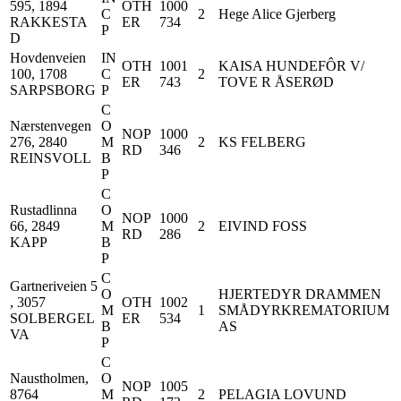
595, 1894
OTH
1000
C
2
Hege Alice Gjerberg
RAKKESTA
ER
734
P
D
Hovdenveien
IN
OTH
1001
KAISA HUNDEFÔR V/
100, 1708
C
2
ER
743
TOVE R ÅSERØD
SARPSBORG
P
C
Nærstenvegen
O
NOP
1000
276, 2840
M
2
KS FELBERG
RD
346
REINSVOLL
B
P
C
Rustadlinna
O
NOP
1000
66, 2849
M
2
EIVIND FOSS
RD
286
KAPP
B
P
C
Gartneriveien 5
O
HJERTEDYR DRAMMEN
, 3057
OTH
1002
M
1
SMÅDYRKREMATORIUM
SOLBERGEL
ER
534
B
AS
VA
P
C
Naustholmen,
O
NOP
1005
8764
M
2
PELAGIA LOVUND