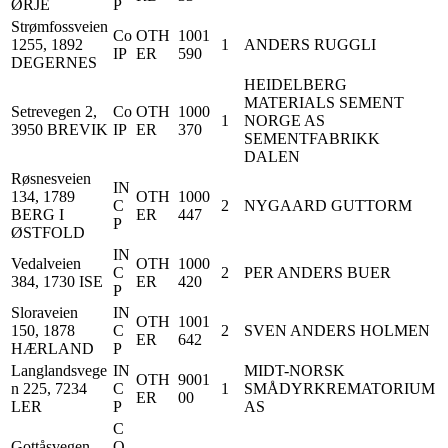
ØRJE
P
Strømfossveien
Co
OTH
1001
1255, 1892
1
ANDERS RUGGLI
IP
ER
590
DEGERNES
HEIDELBERG
MATERIALS SEMENT
Setrevegen 2,
Co
OTH
1000
1
NORGE AS
3950 BREVIK
IP
ER
370
SEMENTFABRIKK
DALEN
Røsnesveien
IN
134, 1789
OTH
1000
C
2
NYGAARD GUTTORM
BERG I
ER
447
P
ØSTFOLD
IN
Vedalveien
OTH
1000
C
2
PER ANDERS BUER
384, 1730 ISE
ER
420
P
Sloraveien
IN
OTH
1001
150, 1878
C
2
SVEN ANDERS HOLMEN
ER
642
HÆRLAND
P
Langlandsvege
IN
MIDT-NORSK
OTH
9001
n 225, 7234
C
1
SMÅDYRKREMATORIUM
ER
00
LER
P
AS
C
Gottåsvegen
O