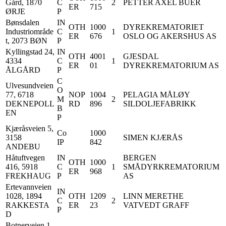
Gård, 1870
C
2
PETTER AXEL BUER
ER
715
ØRJE
P
Bønsdalen
IN
OTH
1000
DYREKREMATORIET
Industriområde
C
1
ER
676
OSLO OG AKERSHUS AS
t, 2073 BØN
P
Kyllingstad 24,
IN
OTH
4001
GJESDAL
4334
C
1
ER
01
DYREKREMATORIUM AS
ÅLGÅRD
P
C
Ulvesundveien
O
77, 6718
NOP
1004
PELAGIA MÅLØY
M
2
DEKNEPOLL
RD
896
SILDOLJEFABRIKK
B
EN
P
Kjæråsveien 5,
Co
1000
3158
SIMEN KJÆRÅS
IP
842
ANDEBU
Håtuftvegen
IN
BERGEN
OTH
1000
416, 5918
C
1
SMÅDYRKREMATORIUM
ER
968
FREKHAUG
P
AS
Ertevannveien
IN
1028, 1894
OTH
1209
LINN MERETHE
C
2
RAKKESTA
ER
23
VATVEDT GRAFF
P
D
Botnerveien 1,