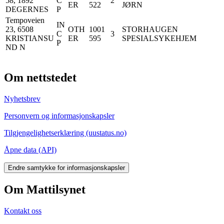
58, 1892
C
2
ER
522
JØRN
DEGERNES
P
Tempoveien
IN
23, 6508
OTH
1001
STORHAUGEN
C
3
KRISTIANSU
ER
595
SPESIALSYKEHJEM
P
ND N
Om nettstedet
Nyhetsbrev
Personvern og informasjonskapsler
Tilgjengelighetserklæring (uustatus.no)
Åpne data (API)
Endre samtykke for informasjonskapsler
Om Mattilsynet
Kontakt oss