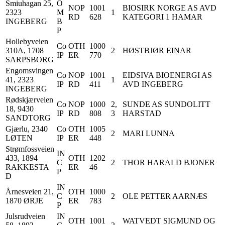
Smiuhagan 25,
O
NOP
1001
BIOSIRK NORGE AS AVD
2323
M
1
RD
628
KATEGORI 1 HAMAR
INGEBERG
B
P
Hollebyveien
Co
OTH
1000
310A, 1708
2
HØSTBJØR EINAR
IP
ER
770
SARPSBORG
Engomsvingen
Co
NOP
1001
EIDSIVA BIOENERGI AS
41, 2323
1
IP
RD
411
AVD INGEBERG
INGEBERG
Rødskjærveien
Co
NOP
1000
2,
SUNDE AS SUNDOLITT
18, 9430
IP
RD
808
3
HARSTAD
SANDTORG
Gjærlu, 2340
Co
OTH
1005
2
MARI LUNNA
LØTEN
IP
ER
448
Strømfossveien
IN
433, 1894
OTH
1202
C
2
THOR HARALD BJONER
RAKKESTA
ER
46
P
D
IN
Årnesveien 21,
OTH
1000
C
2
OLE PETTER AARNÆS
1870 ØRJE
ER
783
P
Julsrudveien
IN
OTH
1001
WATVEDT SIGMUND OG