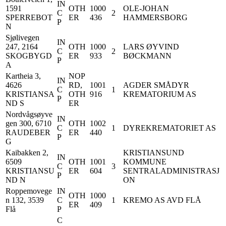
IN
1591
OTH
1000
OLE-JOHAN
C
2
SPERREBOT
ER
436
HAMMERSBORG
P
N
Sjølivegen
IN
247, 2164
OTH
1000
LARS ØYVIND
C
2
SKOGBYGD
ER
933
BØCKMANN
P
A
Kartheia 3,
NOP
IN
4626
RD,
1001
AGDER SMÅDYR
C
1
KRISTIANSA
OTH
916
KREMATORIUM AS
P
ND S
ER
Nordvågsøyve
IN
gen 300, 6710
OTH
1002
C
1
DYREKREMATORIET AS
RAUDEBER
ER
440
P
G
Kaibakken 2,
KRISTIANSUND
IN
6509
OTH
1001
KOMMUNE
C
3
KRISTIANSU
ER
604
SENTRALADMINISTRASJ
P
ND N
ON
Roppemovege
IN
OTH
1000
n 132, 3539
C
1
KREMO AS AVD FLÅ
ER
409
Flå
P
C