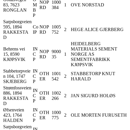
NOP
1000
83, 7623
M
1
OVE NORSTAD
RD
384
RONGLAN
B
P
Sarpsborgveien
595, 1894
Co
NOP
1005
2
HEGE ALICE GJERBERG
RAKKESTA
IP
RD
752
D
HEIDELBERG
Behrens vei
IN
MATERIALS SEMENT
NOP
9000
15, 8590
C
1
NORGE AS
RD
35
KJØPSVIK
P
SEMENTFABRIKK
KJØPSVIK
Stabbetorpveie
IN
OTH
1001
STABBETORP KNUT
n 104, 1747
C
2
ER
542
HARALD
SKJEBERG
P
Strømfossveien
IN
886, 1894
OTH
1002
C
2
JAN SIGURD HOLØS
RAKKESTA
ER
266
P
D
Øfsenveien
IN
OTH
1000
423, 1764
C
2
OLE MORTEN FURUSETH
ER
775
HALDEN
P
Sarpsborgveien
IN