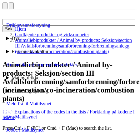
Drikkevannsforsyning
Hjem
Søk
Godkjente produkter og virksomheter
Dyr
Animaliebiprodukter / Animal by-products: Seksjon/section
III Avfallsforbrenning/samforbrenning/forbrenningsanlegg
Fisk og akvakultur
(incineration/co-incineration/combustion plants)
Animaliebiprodukter / Animal by-
Kosmetikk og kroppspleieprodukter
products: Seksjon/section III
Mat og drikke
Avfallsforbrenning/samforbrenning/forbr
(incineration/co-incineration/combustion
Planter og dyrking
plants)
Meld fra til Mattilsynet
Explanations of the codes in the lists
/ Forklaring på kodene i
Om Mattilsynet
listene
Press Ctrl + F (PC) or Cmd + F (Mac) to search the list.
Jobbe i Mattilsynet