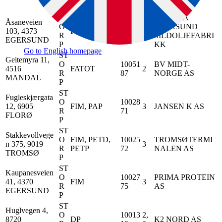
es
er
y
ST
PELAGIA
Åsaneveien
O
60009
EGERSUND
103, 4373
FATF, FIM
3
R
8
SILDOLJEFABRI
EGERSUND
P
KK
Go to English homepage
ST
Geitemyra 11,
O
10051
BV MIDT-
4516
FATOT
2
R
87
NORGE AS
MANDAL
P
ST
Fugleskjærgata
O
10028
12, 6905
FIM, PAP
3
JANSEN K AS
R
71
FLORØ
P
ST
Stakkevollvege
O
FIM, PETD,
10025
TROMSØTERMI
n 375, 9019
3
R
PETP
72
NALEN AS
TROMSØ
P
ST
Kaupanesveien
O
10027
PRIMA PROTEIN
41, 4370
FIM
3
R
75
AS
EGERSUND
P
ST
Huglvegen 4,
O
10013
2,
8720
DP
K2 NORD AS