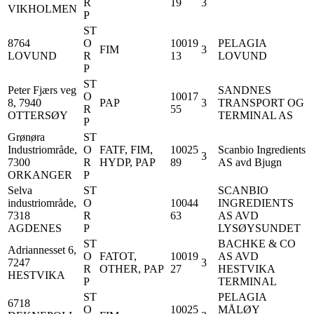
R
19
3
VIKHOLMEN
P
ST
8764
O
10019
PELAGIA
FIM
3
LOVUND
R
13
LOVUND
P
ST
Peter Fjærs veg
SANDNES
O
10017
8, 7940
PAP
3
TRANSPORT OG
R
55
OTTERSØY
TERMINAL AS
P
Grønøra
ST
Industriområde,
O
FATF, FIM,
10025
Scanbio Ingredients
3
7300
R
HYDP, PAP
89
AS avd Bjugn
ORKANGER
P
Selva
ST
SCANBIO
industriområde,
O
10044
INGREDIENTS
7318
R
63
AS AVD
AGDENES
P
LYSØYSUNDET
ST
BACHKE & CO
Adriannesset 6,
O
FATOT,
10019
AS AVD
7247
3
R
OTHER, PAP
27
HESTVIKA
HESTVIKA
P
TERMINAL
ST
PELAGIA
6718
O
10025
MÅLØY