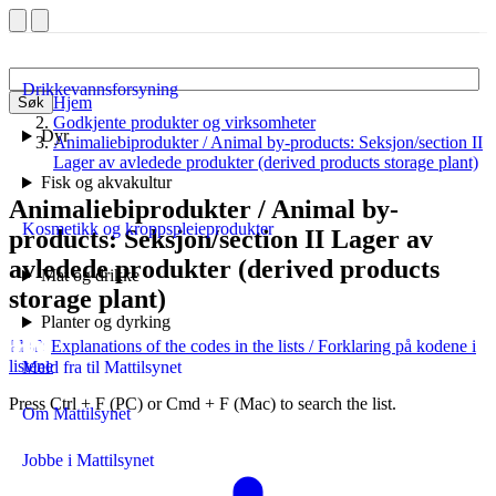
Drikkevannsforsyning
Hjem
Søk
Godkjente produkter og virksomheter
Dyr
Animaliebiprodukter / Animal by-products: Seksjon/section II
Lager av avledede produkter (derived products storage plant)
Fisk og akvakultur
Animaliebiprodukter / Animal by-
Kosmetikk og kroppspleieprodukter
products: Seksjon/section II Lager av
avledede produkter (derived products
Mat og drikke
storage plant)
Planter og dyrking
Explanations of the codes in the lists
/ Forklaring på kodene i
listene
Meld fra til Mattilsynet
Press Ctrl + F (PC) or Cmd + F (Mac) to search the list.
Om Mattilsynet
Jobbe i Mattilsynet