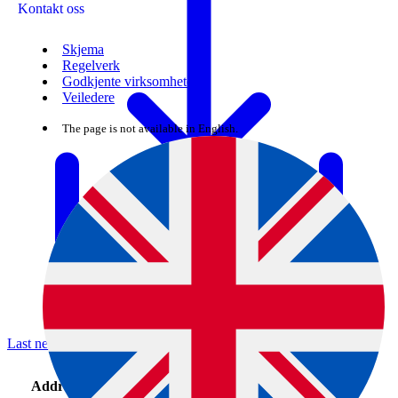
Kontakt oss
Skjema
Regelverk
Godkjente virksomheter
Veiledere
The page is not available in English.
Last ned (CSV)
Ac
Appr
Ca
tiv
oval
teg
Address
Product types
Name
iti
numb
or