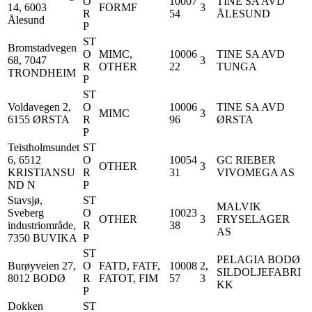
O
10007
TINE SA AVD
14, 6003
FORMF
3
R
54
ÅLESUND
Ålesund
P
ST
Bromstadvegen
O
MIMC,
10006
TINE SA AVD
68, 7047
3
R
OTHER
22
TUNGA
TRONDHEIM
P
ST
Voldavegen 2,
O
10006
TINE SA AVD
MIMC
3
6155 ØRSTA
R
96
ØRSTA
P
Teistholmsundet
ST
6, 6512
O
10054
GC RIEBER
OTHER
3
KRISTIANSU
R
31
VIVOMEGA AS
ND N
P
Stavsjø,
ST
MALVIK
Sveberg
O
10023
OTHER
3
FRYSELAGER
industriområde,
R
38
AS
7350 BUVIKA
P
ST
PELAGIA BODØ
Burøyveien 27,
O
FATD, FATF,
10008
2,
SILDOLJEFABRI
8012 BODØ
R
FATOT, FIM
57
3
KK
P
Dokken
ST