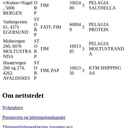
v/Kuhne+Nagel
O
10024
PELAGIA
FIM
3
, 5006
R
09
SALTHELLA
BERGEN
P
ST
Varbergveien
O
60004
PELAGIA
61, 4371
FATF, FIM
3
R
9
PROTEIN
EGERSUND
P
Moltuvegen
ST
PELAGIA
260, 6076
O
10013
FIM
3
MOLTUSTRAND
MOLTUSTRA
R
85
A
NDA
P
Husøyvegen
ST
260 og 274,
O
10023
KTM SHIPPING
FIM, PAP
3
4262
R
50
AS
AVALDSNES
P
Om nettstedet
Nyhetsbrev
Personvern og informasjonskapsler
Tilgjengelighetserklæring (uustatus.no)