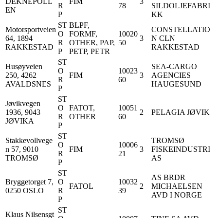
DEKNEPOLL
FIM
3
R
78
SILDOLJEFABRI
EN
P
KK
ST
BLPF,
Motorsportveien
CONSTELLATIO
O
FORMF,
10020
64, 1894
3
N CLN
R
OTHER, PAP,
50
RAKKESTAD
RAKKESTAD
P
PETP, PETR
ST
Husøyveien
SEA-CARGO
O
10023
250, 4262
FIM
3
AGENCIES
R
60
AVALDSNES
HAUGESUND
P
ST
Jøvikvegen
O
FATOT,
10051
1936, 9043
2
PELAGIA JØVIK
R
OTHER
60
JØVIKA
P
ST
Stakkevollvege
TROMSØ
O
10006
n 57, 9010
FIM
3
FISKEINDUSTRI
R
21
TROMSØ
AS
P
ST
AS BRDR
Bryggetorget 7,
O
10032
FATOL
2
MICHAELSEN
0250 OSLO
R
39
AVD I NORGE
P
ST
Klaus Nilsensgt