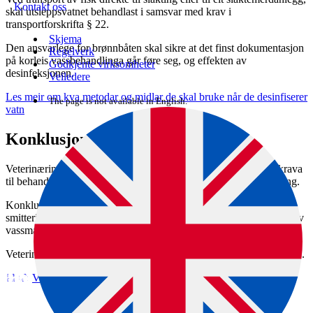
Kontakt oss
skal utsleppsvatnet behandlast i samsvar med krav i
transportforskrifta § 22.
Skjema
Den ansvarlege for brønnbåten skal sikre at det finst dokumentasjon
Regelverk
på korleis vassbehandlinga går føre seg, og effekten av
Godkjente virksomheter
desinfeksjonen.
Veiledere
Les meir om kva metodar og midlar de skal bruke når de desinfiserer
The page is not available in English.
vatn
Konklusjon frå risikovurdering
Veterinærinstituttet gjorde i 2020 ei risikovurdering av korleis krava
til behandling av transportvatn påverkar risikoen for smittespreiing.
Konklusjonen er at transportvatn frå brønnbåtar kan utgjere ein
smitterisiko i dei tilfella der det ikkje er tilstrekkeleg desinfisering av
vassmassane.
Veterinærinstituttet tilrår derfor ei restriktiv linje på transport av laks.
Veterinærinstituttet si risikovurdering