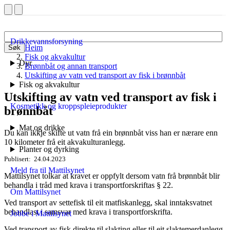
Drikkevannsforsyning
Heim
Søk
Fisk og akvakultur
Dyr
Brønnbåt og annan transport
Utskifting av vatn ved transport av fisk i brønnbåt
Fisk og akvakultur
Utskifting av vatn ved transport av fisk i
Kosmetikk og kroppspleieprodukter
brønnbåt
Mat og drikke
Du kan ikkje skifte ut vatn frå ein brønnbåt viss han er nærare enn
10 kilometer frå eit akvakulturanlegg.
Planter og dyrking
Publisert
24.04.2023
Meld fra til Mattilsynet
Mattilsynet tolkar at kravet er oppfylt dersom vatn frå brønnbåt blir
behandla i tråd med krava i transportforskriftas § 22.
Om Mattilsynet
Ved transport av settefisk til eit matfiskanlegg, skal inntaksvatnet
behandlast i samsvar med krava i transportforskrifta.
Jobbe i Mattilsynet
Ved transport av fisk direkte til slakting eller til eit slaktemerdanlegg,