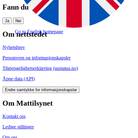
Fann du det du leita etter?
Ja
Nei
Go to English homepage
Om nettstedet
Nyhetsbrev
Personvern og informasjonskapsler
Tilgjengelighetserklæring (uustatus.no)
Åpne data (API)
Endre samtykke for informasjonskapslar
Om Mattilsynet
Kontakt oss
Ledige stillinger
Om oss