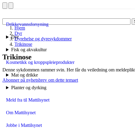
Drikkevannsforsyning
Hjem
Dyr
Dyr
Dyrehelse og dyresykdommer
Trikinose
Fisk og akvakultur
Trikinose
Kosmetikk og kroppspleieprodukter
Denne sykdommen rammer svin. Her får du veiledning om meldeplikt
Mat og drikke
Abonner på nyhetsbrev om dette temaet
Planter og dyrking
Meld fra til Mattilsynet
Om Mattilsynet
Jobbe i Mattilsynet