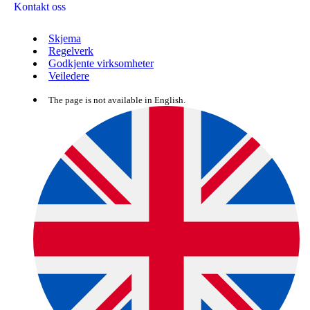
Kontakt oss
Skjema
Regelverk
Godkjente virksomheter
Veiledere
The page is not available in English.