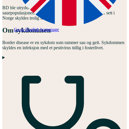
BD ble utryddet hos storfe i Norge i 2006. Vi antar at
sauepopulasjonen også er fri for smitten. Tilfellene vi har sett i
Norge skyldes trolig smitte fra storfe til småfe.
Om sykdommen
Go to English homepage
Border disease er en sykdom som rammer sau og geit. Sykdommen
skyldes en infeksjon med et pestivirus tidlig i fosterlivet.