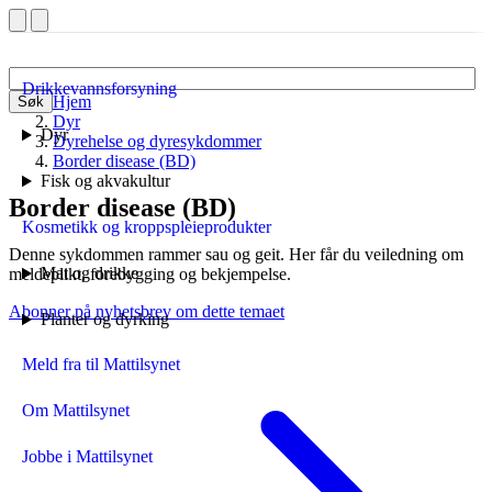
Drikkevannsforsyning
Hjem
Søk
Dyr
Dyr
Dyrehelse og dyresykdommer
Border disease (BD)
Fisk og akvakultur
Border disease (BD)
Kosmetikk og kroppspleieprodukter
Denne sykdommen rammer sau og geit. Her får du veiledning om
Mat og drikke
meldeplikt, forebygging og bekjempelse.
Abonner på nyhetsbrev om dette temaet
Planter og dyrking
Meld fra til Mattilsynet
Om Mattilsynet
Jobbe i Mattilsynet