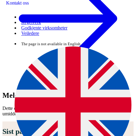
Kontakt oss
Skjema
Regelverk
Godkjente virksomheter
Veiledere
The page is not available in English.
Meld fra om liste 2-sykdom
Dette er en dyresykdom på nasjonal liste 2. Varsle Mattilsynet
umiddelbart på 22 40 00 00 ved mistanke eller påvisning på dyr.
Sist påvist i 2006