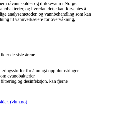
r i råvannskilder og drikkevann i Norge.
nobakterier, og hvordan dette kan forventes å
gelige analysemetoder, og vannbehandling som kan
ning til vannverkseiere for overvåkning,
lder de siste årene.
næringsstoffer for å unngå oppblomstringer.
e om cyanobakterier.
iltrering og desinfeksjon, kan fjerne
ider. (vkm.no)