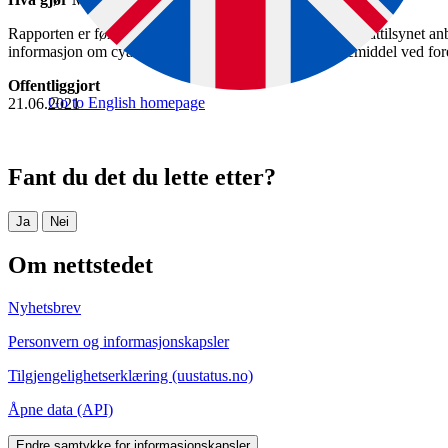
Rapporten er først og fremst rettet mot vannverkseiere. Mattilsynet anb
informasjon om cyanobakterier, og som et nyttig hjelpemiddel ved fo
Offentliggjort
Go to English homepage
21.06.2021
Fant du det du lette etter?
Ja
Nei
Om nettstedet
Nyhetsbrev
Personvern og informasjonskapsler
Tilgjengelighetserklæring (uustatus.no)
Åpne data (API)
Endre samtykke for informasjonskapsler