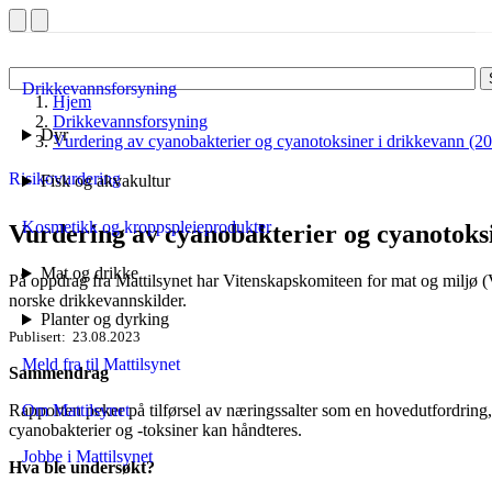
Drikkevannsforsyning
Hjem
Drikkevannsforsyning
Dyr
Vurdering av cyanobakterier og cyanotoksiner i drikkevann (2
Risikovurdering
Fisk og akvakultur
Kosmetikk og kroppspleieprodukter
Vurdering av cyanobakterier og cyanotoksi
Mat og drikke
På oppdrag fra Mattilsynet har Vitenskapskomiteen for mat og miljø
norske drikkevannskilder.
Planter og dyrking
Publisert
23.08.2023
Meld fra til Mattilsynet
Sammendrag
Rapporten peker på tilførsel av næringssalter som en hovedutfordring
Om Mattilsynet
cyanobakterier og -toksiner kan håndteres.
Jobbe i Mattilsynet
Hva ble undersøkt?