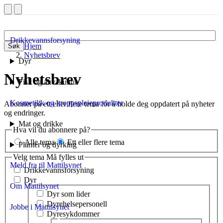
Drikkevannsforsyning
Hjem
Søk
Nyhetsbrev
Dyr
Nyhetsbrev
Fisk og akvakultur
Kosmetikk og kroppspleieprodukter
Abonner på ett eller flere tema for å holde deg oppdatert på nyheter
og endringer.
Mat og drikke
Hva vil du abonnere på?
Alle tema
Ett eller flere tema
Planter og dyrking
Velg tema
Må fylles ut
Meld fra til Mattilsynet
Drikkevannsforsyning
Dyr
Om Mattilsynet
Velg tema innen dyr
Dyr som lider
Dyrehelsepersonell
Jobbe i Mattilsynet
Dyresykdommer