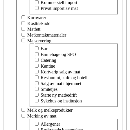
Kommersiell import
Privat import av mat
Kornvarer
Kosttilskudd
Matfett
Matkontaktmaterialer
Matservering
Velg tema innen matservering
Bar
Barnehage og SFO
Catering
Kantine
Kortvarig salg av mat
Restaurant, kafe og hotell
Salg av mat i hjemmet
Smilefjes
Starte ny matbedrift
Sykehus og institusjon
Melk og melkeprodukter
Merking av mat
Velg tema innen merking av mat
Allergener
Beskyttede betegnelser