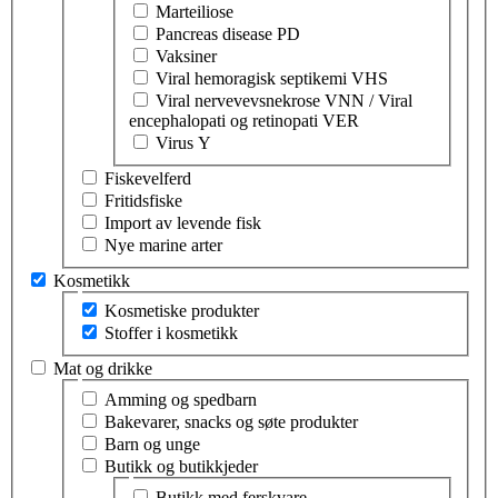
Marteiliose
Pancreas disease PD
Vaksiner
Viral hemoragisk septikemi VHS
Viral nervevevsnekrose VNN / Viral
encephalopati og retinopati VER
Virus Y
Fiskevelferd
Fritidsfiske
Import av levende fisk
Nye marine arter
Kosmetikk
Velg tema innen kosmetikk
Kosmetiske produkter
Stoffer i kosmetikk
Mat og drikke
Velg tema innen mat og drikke
Amming og spedbarn
Bakevarer, snacks og søte produkter
Barn og unge
Butikk og butikkjeder
Velg tema innen butikk og butikkjeder
Butikk med ferskvare