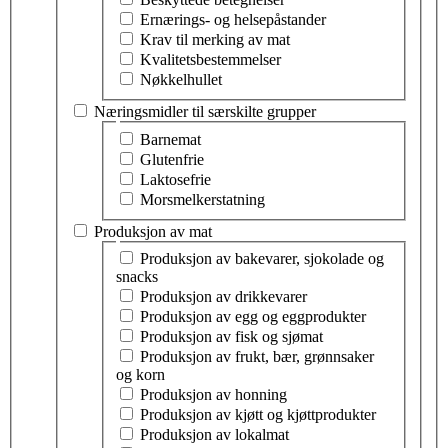
Ernærings- og helsepåstander
Krav til merking av mat
Kvalitetsbestemmelser
Nøkkelhullet
Næringsmidler til særskilte grupper
Velg tema innen næringsmidler til særskilte grupper
Barnemat
Glutenfrie
Laktosefrie
Morsmelkerstatning
Produksjon av mat
Velg tema innen produksjon av mat
Produksjon av bakevarer, sjokolade og
snacks
Produksjon av drikkevarer
Produksjon av egg og eggprodukter
Produksjon av fisk og sjømat
Produksjon av frukt, bær, grønnsaker
og korn
Produksjon av honning
Produksjon av kjøtt og kjøttprodukter
Produksjon av lokalmat