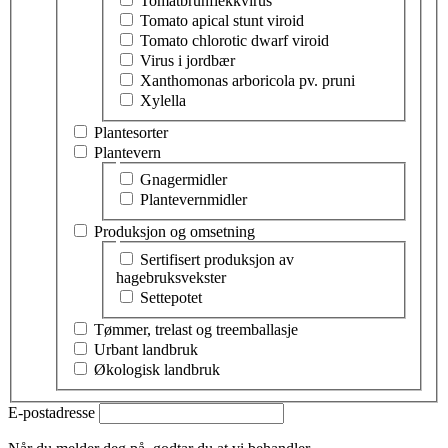
Tomatbrunflekkvirus
Tomato apical stunt viroid
Tomato chlorotic dwarf viroid
Virus i jordbær
Xanthomonas arboricola pv. pruni
Xylella
Plantesorter
Plantevern
Velg tema innen plantevern
Gnagermidler
Plantevernmidler
Produksjon og omsetning
Velg tema innen produksjon og omsetning
Sertifisert produksjon av
hagebruksvekster
Settepotet
Tømmer, trelast og treemballasje
Urbant landbruk
Økologisk landbruk
E-postadresse