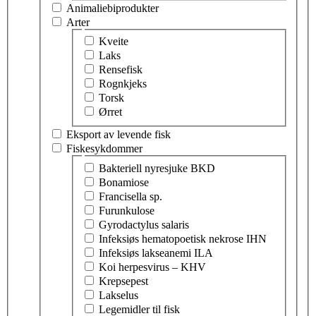
Animaliebiprodukter
Arter
Velg tema innen arter
Kveite
Laks
Rensefisk
Rognkjeks
Torsk
Ørret
Eksport av levende fisk
Fiskesykdommer
Velg tema innen fiskesykdommer
Bakteriell nyresjuke BKD
Bonamiose
Francisella sp.
Furunkulose
Gyrodactylus salaris
Infeksiøs hematopoetisk nekrose IHN
Infeksiøs lakseanemi ILA
Koi herpesvirus – KHV
Krepsepest
Lakselus
Legemidler til fisk