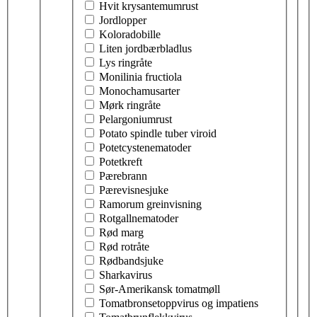
Hvit krysantemumrust
Jordlopper
Koloradobille
Liten jordbærbladlus
Lys ringråte
Monilinia fructiola
Monochamusarter
Mørk ringråte
Pelargoniumrust
Potato spindle tuber viroid
Potetcystenematoder
Potetkreft
Pærebrann
Pærevisnesjuke
Ramorum greinvisning
Rotgallnematoder
Rød marg
Rød rotråte
Rødbandsjuke
Sharkavirus
Sør-Amerikansk tomatmøll
Tomatbronsetoppvirus og impatiens