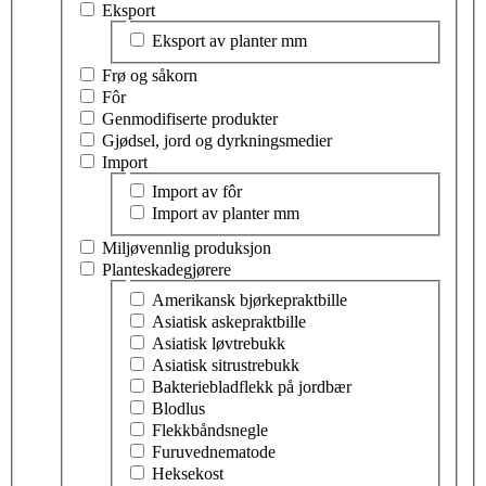
Velg tema innen planter og dyrking
Eksport
Velg tema innen eksport
Eksport av planter mm
Frø og såkorn
Fôr
Genmodifiserte produkter
Gjødsel, jord og dyrkningsmedier
Import
Velg tema innen import
Import av fôr
Import av planter mm
Miljøvennlig produksjon
Planteskadegjørere
Velg tema innen planteskadegjørere
Amerikansk bjørkepraktbille
Asiatisk askepraktbille
Asiatisk løvtrebukk
Asiatisk sitrustrebukk
Bakteriebladflekk på jordbær
Blodlus
Flekkbåndsnegle
Furuvednematode
Heksekost