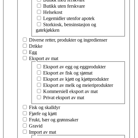
Butikk uten ferskvare
Helsekost
Legemidler utenfor apotek
Storkiosk, bensinstasjon og
gatekjøkken
Diverse retter, produkter og ingredienser
Drikke
Egg
Eksport av mat
Velg tema innen eksport av mat
Eksport av egg og eggprodukter
Eksport av fisk og sjømat
Eksport av kjøtt og kjøttprodukter
Eksport av melk og meieriprodukter
Kommersiell eksport av mat
Privat eksport av mat
Fisk og skalldyr
Fjørfe og kjøtt
Frukt, bær og grønnsaker
Gravid
Import av mat
Velg tema innen import av mat