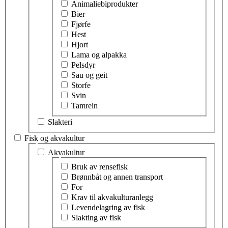
Animaliebiprodukter
Bier
Fjørfe
Hest
Hjort
Lama og alpakka
Pelsdyr
Sau og geit
Storfe
Svin
Tamrein
Slakteri
Fisk og akvakultur
Velg tema innen fisk og akvakultur
Akvakultur
Velg tema innen akvakultur
Bruk av rensefisk
Brønnbåt og annen transport
For
Krav til akvakulturanlegg
Levendelagring av fisk
Slakting av fisk