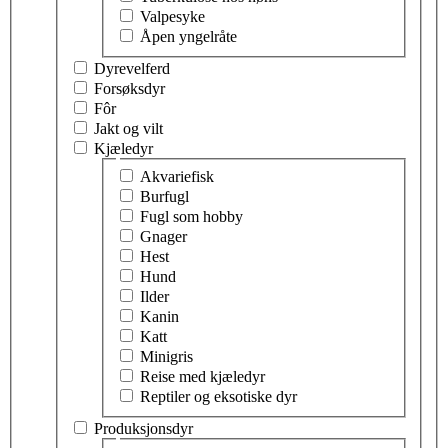
Valpesyke
Åpen yngelråte
Dyrevelferd
Forsøksdyr
Fôr
Jakt og vilt
Kjæledyr
Velg tema innen kjæledyr
Akvariefisk
Burfugl
Fugl som hobby
Gnager
Hest
Hund
Ilder
Kanin
Katt
Minigris
Reise med kjæledyr
Reptiler og eksotiske dyr
Produksjonsdyr
Velg tema innen produksjonsdyr