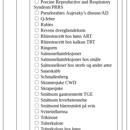
Porcine Reproductive and Respiratory
Syndrom PRRS
Pseudorabies Aujeszky’s disease/AD
Q-feber
Rabies
Revens dvergbendelorm
Rhinotraceitt hos høns ART
Rhinotraceitt hos kalkun TRT
Ringorm
Salmonellainfeksjoner
Salmonellainfeksjoner hos småfe
Salmonelloser hos storfe og andre arter
Saueskabb
Schmallenberg
Skrantesjuke CWD
Skrapesjuke
Smittsom gastroenteritt TGE
Smittsom leverbetennelse
Smittsomt blæreutslett på svin
Svineinfluensa
Trikinose
Tuberkulose
Tuberkulose hos høns