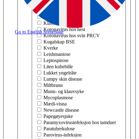
Kaningulsott RHD
Katteinfluensa
Kennelhoste
Klassisk svinepest
Koronavirus hos hest
Go to English homepage
Koronavirus hos svin PRCV
Kugalskap BSE
Kverke
Leishmaniose
Leptospirose
Liten kubebille
Lukket yngelråte
Lumpy skin disease
Miltbrann
Munn- og klauvsyke
Mycoplasmose
Mædi-visna
Newcastle disease
Papegøyesjuke
Paramyxovirusinfeksjon hos tamduer
Paratuberkulose
Parovirus-infeksjon