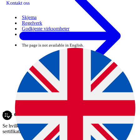
Kontakt oss
Skjema
Regelverk
Godkjente virksomheter
Veiledere
The page is not available in English.
Søk om helsesertifikat
Se hvilket sertifikat du trenger, hva sertifikatet koster, og når
sertifikatkontoret holder åpent.