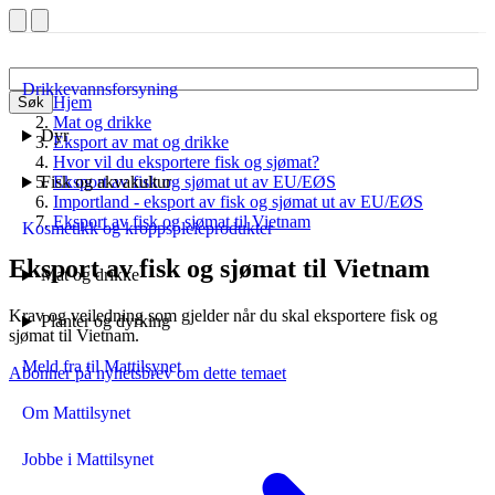
Drikkevannsforsyning
Hjem
Søk
Mat og drikke
Dyr
Eksport av mat og drikke
Hvor vil du eksportere fisk og sjømat?
Fisk og akvakultur
Eksport av fisk og sjømat ut av EU/EØS
Importland - eksport av fisk og sjømat ut av EU/EØS
Eksport av fisk og sjømat til Vietnam
Kosmetikk og kroppspleieprodukter
Eksport av fisk og sjømat til Vietnam
Mat og drikke
Krav og veiledning som gjelder når du skal eksportere fisk og
Planter og dyrking
sjømat til Vietnam.
Meld fra til Mattilsynet
Abonner på nyhetsbrev om dette temaet
Om Mattilsynet
Jobbe i Mattilsynet