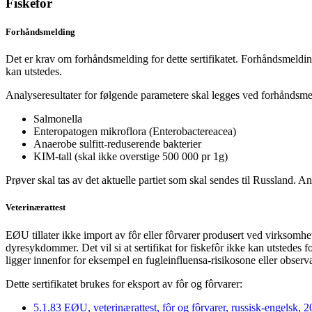
Fiskefôr
Forhåndsmelding
Det er krav om forhåndsmelding for dette sertifikatet. Forhåndsmeldin
kan utstedes.
Analyseresultater for følgende parametere skal legges ved forhåndsm
Salmonella
Enteropatogen mikroflora (Enterobactereacea)
Anaerobe sulfitt-reduserende bakterier
KIM-tall (skal ikke overstige 500 000 pr 1g)
Prøver skal tas av det aktuelle partiet som skal sendes til Russland. An
Veterinærattest
EØU tillater ikke import av fôr eller fôrvarer produsert ved virksomh
dyresykdommer. Det vil si at sertifikat for fiskefôr ikke kan utstedes 
ligger innenfor for eksempel en fugleinfluensa-risikosone eller observ
Dette sertifikatet brukes for eksport av fôr og fôrvarer:
5.1.83 EØU, veterinærattest, fôr og fôrvarer, russisk-engelsk, 