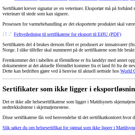
Sertifikatet krever signatur av en veterinær. Eksportør må på forhånd s
veterinær til stede som kan signere.
Prosessen for varmebehandling av det eksporterte produktet skal være
Feltveiledning til sertifikatene for eksport til EØU (PDF)
Sertifikatets del 4 brukes dersom fôret er produsert av innsatsvarer (fis
Norge. I slike tilfeller skal nummeret på de sertifikatene som ble brukt
Fremkommer det i tabellen at fôrmidlene er fra landdyr med annet op
dokumentere at det aktuelle fôrmidlet kommer fra et land fri fra de n
Dette kan bedriften gjøre ved å henvise til aktuell nettside hos
World O
Sertifikater som ikke ligger i eksportløsni
Det er ikke alle helsesertifikatene som ligger i Mattilsynets skjematje
nedtrekkslistene i skjematjenestene.
Disse sertifikatene fås ved henvendelse til det sertifikatkontoret hvor d
Slik søker du om helsesertifikat for sjømat som ikke ligger i Mattilsyn