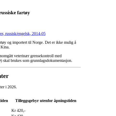
russiske fartøy
rer, russisk/engelsk, 2014-05
artøy og importert til Norge. Det er ikke mulig å
l Kina.
jennomgått veterinær grensekontroll med
D) skal brukes som grunnlagsdokumentasjon.
nter
ter i 2026.
tiden
Tilleggsgebyr utenfor åpningstiden
Kr 420,-