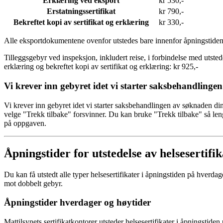
Erklæring ved eksport
kr 530,-
Erstatningssertifikat
kr 790,-
Bekreftet kopi av sertifikat og erklæring
kr 330,-
Alle eksportdokumentene ovenfor utstedes bare innenfor åpningstiden, 
Tilleggsgebyr ved inspeksjon, inkludert reise, i forbindelse med utstedel
erklæring og bekreftet kopi av sertifikat og erklæring: kr 925,-
Vi krever inn gebyret idet vi starter saksbehandlingen
Vi krever inn gebyret idet vi starter saksbehandlingen av søknaden din
velge "Trekk tilbake" forsvinner. Du kan bruke "Trekk tilbake" så leng
på oppgaven.
Åpningstider for utstedelse av helsesertifik
Du kan få utstedt alle typer helsesertifikater i åpningstiden på hverda
mot dobbelt gebyr.
Åpningstider hverdager og høytider
Mattilsynets sertifikatkontorer utsteder helsesertifikater i åpningstiden