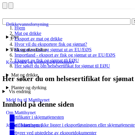
Drikkevannsforsyning
Hjem
Mat og drikke
Dyr
Eksport av mat og drikke
Hvor vil du eksportere fisk og sjømat?
Fisk og akvakultur
Eksport av fisk og sjømat ut av EU/EØS
Importland - eksport av fisk og sjømat ut av EU/EØS
Eksport av fisk og sjømat til EØU
Kosmetikk og kroppspleieprodukter
Her søker du om helsesertifikat for sjømat til EØU
Mat og drikke
Her søker du om helsesertifikat for sjømat
Planter og dyrking
Vis endring
Meld fra til Mattilsynet
Innhold på denne siden
Om Mattilsynet
Sertifikater i skjematjenesten
Sertifikater som ikke ligger i eksportløsningen eller skjematjenest
Jobbe i Mattilsynet
Gebyrer ved utstedelse av eksportdokumenter