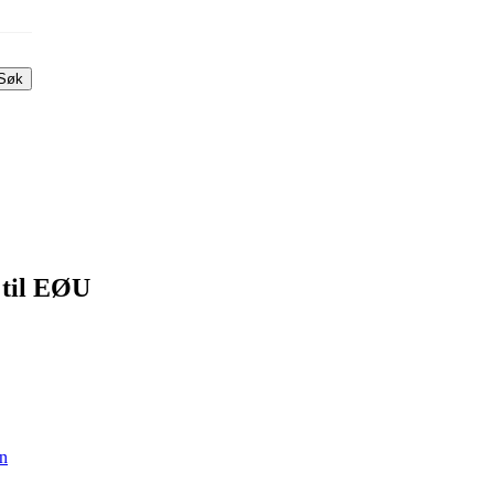
Søk
 til EØU
en