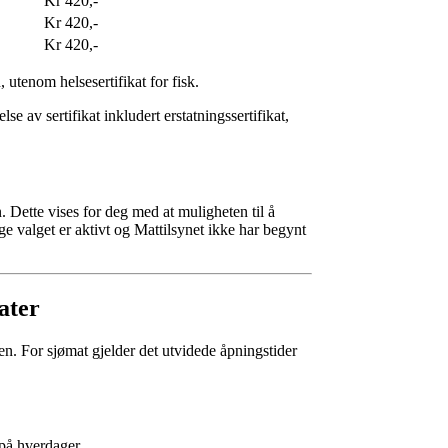
Kr 420,-
Kr 420,-
Kr 420,-
utenom helsesertifikat for fisk.
se av sertifikat inkludert erstatningssertifikat,
. Dette vises for deg med at muligheten til å
e valget er aktivt og Mattilsynet ikke har begynt
ater
gen. For sjømat gjelder det utvidede åpningstider
 på hverdager.