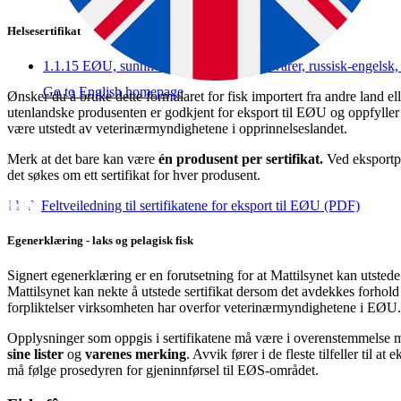
Helsesertifikat
1.1.15 EØU, sunnhetsattest, fisk og fiskevarer, russisk-engelsk
Go to English homepage
Ønsker du å bruke dette formularet for fisk importert fra andre land 
utenlandske produsenten er godkjent for eksport til EØU og oppfyller
være utstedt av veterinærmyndighetene i opprinnelseslandet.
Merk at det bare kan være
én produsent per sertifikat.
Ved eksportpa
det søkes om ett sertifikat for hver produsent.
Feltveiledning til sertifikatene for eksport til EØU (PDF)
Egenerklæring - laks og pelagisk fisk
Signert egenerklæring er en forutsetning for at Mattilsynet kan utstede 
Mattilsynet kan nekte å utstede sertifikat dersom det avdekkes forhold 
forpliktelser virksomheten har overfor veterinærmyndighetene i EØU.
Opplysninger som oppgis i sertifikatene må være i overenstemmelse
sine lister
og
varenes merking
. Avvik fører i de fleste tilfeller til at
må følge prosedyren for gjeninnførsel til EØS-området.