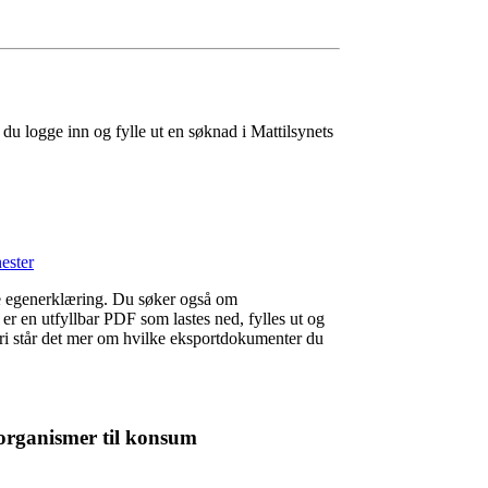
du logge inn og fylle ut en søknad i Mattilsynets
nester
e egenerklæring. Du søker også om
r en utfyllbar PDF som lastes ned, fylles ut og
gori står det mer om hvilke eksportdokumenter du
e organismer til konsum