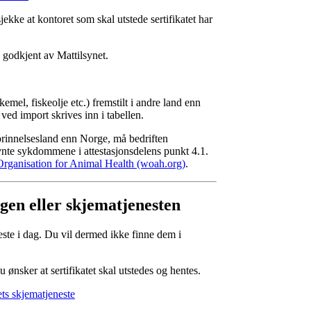
jekke at kontoret som skal utstede sertifikatet har
 godkjent av Mattilsynet.
kemel, fiskeolje etc.) fremstilt i andre land enn
 ved import skrives inn i tabellen.
prinnelsesland enn Norge, må bedriften
evnte sykdommene i attestasjonsdelens punkt 4.1.
rganisation for Animal Health (woah.org)
.
ngen eller skjematjenesten
neste i dag. Du vil dermed ikke finne dem i
u ønsker at sertifikatet skal utstedes og hentes.
ets skjematjeneste