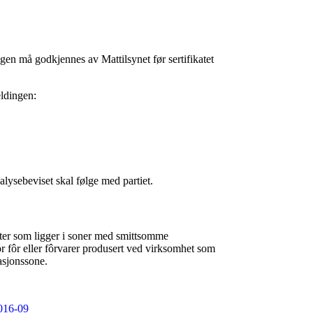
gen må godkjennes av Mattilsynet før sertifikatet
eldingen:
alysebeviset skal følge med partiet.
eter som ligger i soner med smittsomme
for fôr eller fôrvarer produsert ved virksomhet som
asjonssone.
2016-09