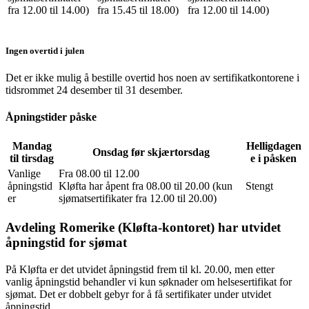
fra 12.00 til 14.00)
fra 15.45 til 18.00)
fra 12.00 til 14.00)
Ingen overtid i julen
Det er ikke mulig å bestille overtid hos noen av sertifikatkontorene i
tidsrommet 24 desember til 31 desember.
Åpningstider påske
Mandag
Helligdagen
Onsdag før skjærtorsdag
til tirsdag
e i påsken
Vanlige
Fra 08.00 til 12.00
åpningstid
Kløfta har åpent fra 08.00 til 20.00 (kun
Stengt
er
sjømatsertifikater fra 12.00 til 20.00)
Avdeling Romerike (Kløfta-kontoret) har utvidet
åpningstid for sjømat
På Kløfta er det utvidet åpningstid frem til kl. 20.00, men etter
vanlig åpningstid behandler vi kun søknader om helsesertifikat for
sjømat. Det er dobbelt gebyr for å få sertifikater under utvidet
åpningstid.