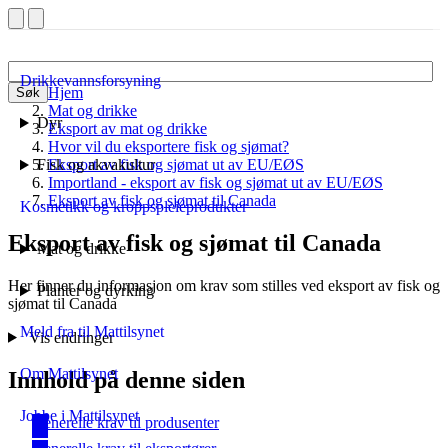
Drikkevannsforsyning
Hjem
Søk
Mat og drikke
Dyr
Eksport av mat og drikke
Hvor vil du eksportere fisk og sjømat?
Fisk og akvakultur
Eksport av fisk og sjømat ut av EU/EØS
Importland - eksport av fisk og sjømat ut av EU/EØS
Eksport av fisk og sjømat til Canada
Kosmetikk og kroppspleieprodukter
Eksport av fisk og sjømat til Canada
Mat og drikke
Her finner du informasjon om krav som stilles ved eksport av fisk og
Planter og dyrking
sjømat til Canada
Meld fra til Mattilsynet
Vis endringer
Om Mattilsynet
Innhold på denne siden
Jobbe i Mattilsynet
Generelle krav til produsenter