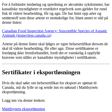
For å forhindre innføring og spredning av akvatiske sykdommer, har
kanadiske myndigheter et restriktivt regelverk som gjelder for rund
fisk til videre bearbeiding, fôr og agn. De har listet opp arter og
smittestoff som disse artene er mottakelige for, blant annet er sild på
denne listen:
Canadian Food Inspection Agency: Susceptible Species of Aquatic
Animals (inspection.canada.ca)
Artene på denne listen skal følges av egne helsesertifikat dersom de
skal til videre bearbeiding, fôr eller agn. Disse sertifikatene er
foreløpig ikke fremforhandlet, fordi det er vanskelig å oppfylle
kravene som stilles av kanadiske myndigheter i sertifikatene.
Sertifikater i eksportløsningen
Hvis du skal søke om helsesertifikat for eksport av sjømat til
Canada, må du fylle ut og sende inn en søknad i Mattilsynets
eksportløsning.
Logg inn via denne lenken:
Mattilsynets eksportløsning