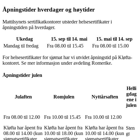
Åpningstider hverdager og høytider
Mattilsynets sertifikatkontorer utsteder helsesertifikater i
åpningstiden på hverdager.
Ukedag
15. sep til 14. mai
15. mai til 14. sep
Mandag til fredag
Fra 08.00 til 15.45
Fra 08.00 til 15.00
For helsesertifikater for sjømat har vi utvidet åpningstid på Kløfta-
kontoret. Se mer informasjon under avdeling Romerike.
Åpningstider julen
Helli
gdag
Julaften
Romjulen
Nyttårsaften
ene i
julen
Fra 08.00 til 12.00
Fra 10.00 til 15.45
Fra 10.00 til 12.00
Kløfta har åpent fra
Kløfta har åpent fra
Kløfta har åpent fra
Sten
08.00 til 14.00 (kun
10.00 til 18.00 (kun
10.00 til 14.00 (kun
gt
sjømatsertifikater
sjømatsertifikater
sjømatsertifikater