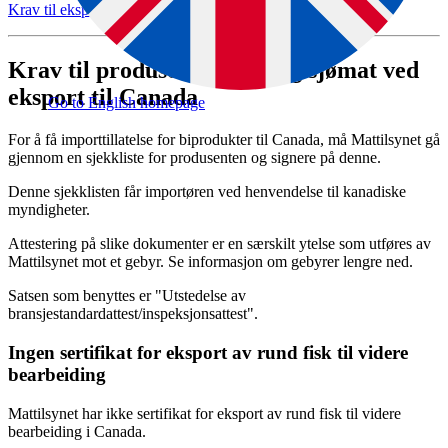
Krav til eksportører
Krav til produsent av fisk og sjømat ved
eksport til Canada
Go to English homepage
For å få importtillatelse for biprodukter til Canada, må Mattilsynet gå
gjennom en sjekkliste for produsenten og signere på denne.
Denne sjekklisten får importøren ved henvendelse til kanadiske
myndigheter.
Attestering på slike dokumenter er en særskilt ytelse som utføres av
Mattilsynet mot et gebyr. Se informasjon om gebyrer lengre ned.
Satsen som benyttes er "Utstedelse av
bransjestandardattest/inspeksjonsattest".
Ingen sertifikat for eksport av rund fisk til videre
bearbeiding
Mattilsynet har ikke sertifikat for eksport av rund fisk til videre
bearbeiding i Canada.