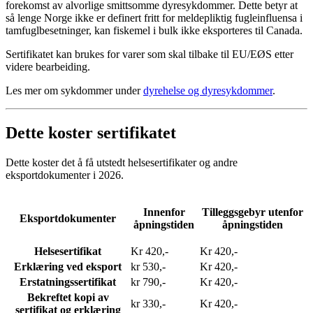
forekomst av alvorlige smittsomme dyresykdommer. Dette betyr at
så lenge Norge ikke er definert fritt for meldepliktig fugleinfluensa i
tamfuglbesetninger, kan fiskemel i bulk ikke eksporteres til Canada.
Sertifikatet kan brukes for varer som skal tilbake til EU/EØS etter
videre bearbeiding.
Les mer om sykdommer under
dyrehelse og dyresykdommer
.
Dette koster sertifikatet
Dette koster det å få utstedt helsesertifikater og andre
eksportdokumenter i 2026.
Innenfor
Tilleggsgebyr utenfor
Eksportdokumenter
åpningstiden
åpningstiden
Helsesertifikat
Kr 420,-
Kr 420,-
Erklæring ved eksport
kr 530,-
Kr 420,-
Erstatningssertifikat
kr 790,-
Kr 420,-
Bekreftet kopi av
kr 330,-
Kr 420,-
sertifikat og erklæring